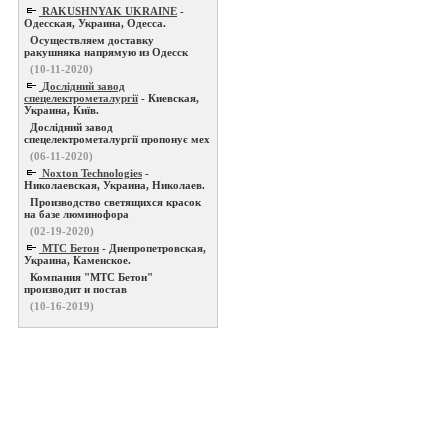
RAKUSHNYAK UKRAINE
-
Одесская, Украина, Одесса.
Осуществляем доставку
ракушняка напрямую из Одесск
(10-11-2020)
Дослідний завод
спецелектрометалургії
- Киевская,
Украина, Київ.
Дослідний завод
спецелектрометалургії пропонує мех
(06-11-2020)
Noxton Technologies
-
Николаевская, Украина, Николаев.
Производство светящихся красок
на базе люминофора
(02-19-2020)
МТС Бетон
- Днепропетровская,
Украина, Каменское.
Компания "МТС Бетон"
производит и постав
(10-16-2019)