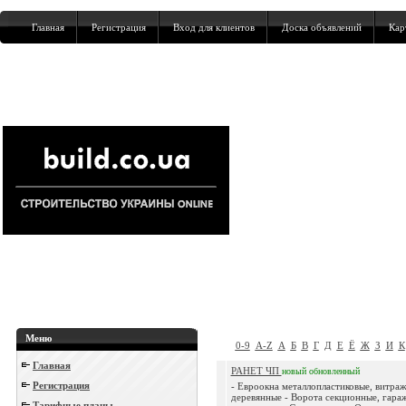
Главная
Регистрация
Вход для клиентов
Доска объявлений
Кар
Меню
0-9
A-Z
А
Б
В
Г
Д
Е
Ё
Ж
З
И
К
Главная
РАНЕТ ЧП
новый
обновленный
Регистрация
- Евроокна металлопластиковые, витраж
деревянные - Ворота секционные, гара
Тарифные планы