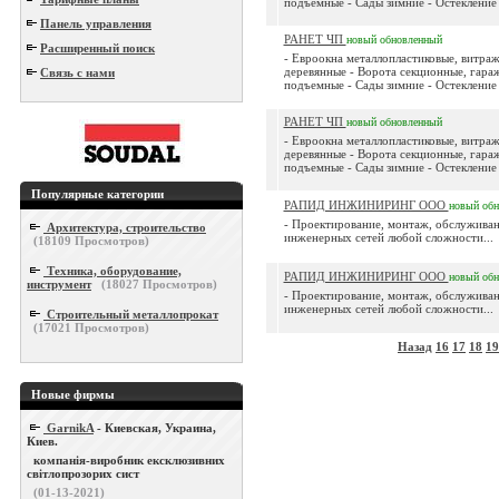
подъемные - Сады зимние - Остекление 
Панель управления
РАНЕТ ЧП
новый
обновленный
Расширенный поиск
- Евроокна металлопластиковые, витраж
деревянные - Ворота секционные, гара
Связь с нами
подъемные - Сады зимние - Остекление 
РАНЕТ ЧП
новый
обновленный
- Евроокна металлопластиковые, витраж
деревянные - Ворота секционные, гара
подъемные - Сады зимние - Остекление 
Популярные категории
РАПИД ИНЖИНИРИНГ ООО
новый
обн
- Проектирование, монтаж, обслужива
Архитектура, строительство
инженерных сетей любой сложности...
(
18109
Просмотров)
Техника, оборудование,
РАПИД ИНЖИНИРИНГ ООО
новый
обн
инструмент
(
18027
Просмотров)
- Проектирование, монтаж, обслужива
инженерных сетей любой сложности...
Строительный металлопрокат
(
17021
Просмотров)
Назад
16
17
18
19
Новые фирмы
GarnikA
- Киевская, Украина,
Киев.
компанія-виробник ексклюзивних
світлопрозорих сист
(01-13-2021)