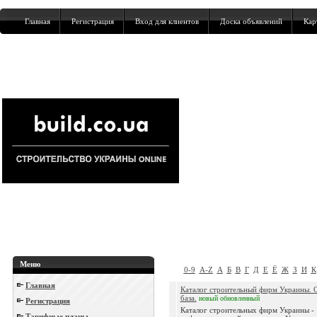
Главная
Регистрация
Вход для клиентов
Доска объявлений
Кар
Меню
0-9
A-Z
А
Б
В
Г
Д
Е
Ё
Ж
З
И
К
Главная
Каталог строительный фирм Украины. 
база.
новый
обновленный
Регистрация
Каталог строительных фирм Украины -
Тарифные планы