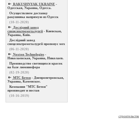
RAKUSHNYAK UKRAINE
-
Одесская, Украина, Одесса.
Осуществляем доставку
ракушняка напрямую из Одесск
(10-11-2020)
Дослідний завод
спецелектрометалургії
- Киевская,
Украина, Київ.
Дослідний завод
спецелектрометалургії пропонує мех
(06-11-2020)
Noxton Technologies
-
Николаевская, Украина, Николаев.
Производство светящихся красок
на базе люминофора
(02-19-2020)
МТС Бетон
- Днепропетровская,
Украина, Каменское.
Компания "МТС Бетон"
производит и постав
(10-16-2019)
строительств