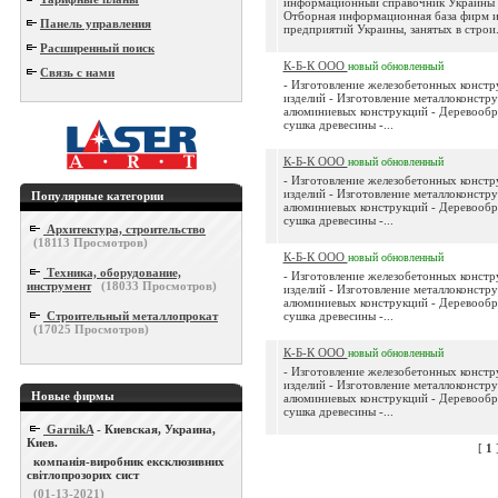
информационный справочник Украины o
Отборная информационная база фирм 
Панель управления
предприятий Украины, занятых в строи.
Расширенный поиск
К-Б-К ООО
новый
обновленный
Связь с нами
- Изготовление железобетонных констр
изделий - Изготовление металлоконстру
алюминиевых конструкций - Деревообр
сушка древесины -...
К-Б-К ООО
новый
обновленный
- Изготовление железобетонных констр
изделий - Изготовление металлоконстру
Популярные категории
алюминиевых конструкций - Деревообр
сушка древесины -...
Архитектура, строительство
(
18113
Просмотров)
К-Б-К ООО
новый
обновленный
Техника, оборудование,
- Изготовление железобетонных констр
инструмент
(
18033
Просмотров)
изделий - Изготовление металлоконстру
алюминиевых конструкций - Деревообр
Строительный металлопрокат
сушка древесины -...
(
17025
Просмотров)
К-Б-К ООО
новый
обновленный
- Изготовление железобетонных констр
изделий - Изготовление металлоконстру
Новые фирмы
алюминиевых конструкций - Деревообр
сушка древесины -...
GarnikA
- Киевская, Украина,
Киев.
[
1
компанія-виробник ексклюзивних
світлопрозорих сист
(01-13-2021)