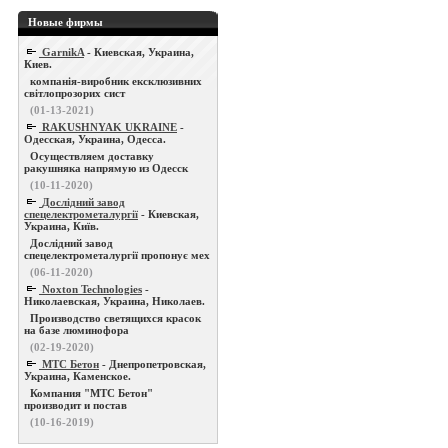
Новые фирмы
GarnikA
- Киевская, Украина,
Киев.
компанія-виробник ексклюзивних
світлопрозорих сист
(01-13-2021)
RAKUSHNYAK UKRAINE
-
Одесская, Украина, Одесса.
Осуществляем доставку
ракушняка напрямую из Одесск
(10-11-2020)
Дослідний завод
спецелектрометалургії
- Киевская,
Украина, Київ.
Дослідний завод
спецелектрометалургії пропонує мех
(06-11-2020)
Noxton Technologies
-
Николаевская, Украина, Николаев.
Производство светящихся красок
на базе люминофора
(02-19-2020)
МТС Бетон
- Днепропетровская,
Украина, Каменское.
Компания "МТС Бетон"
производит и постав
(10-16-2019)