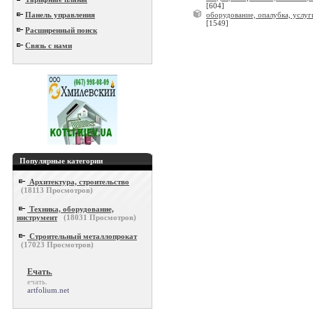
[604]
Панель управления
оборудование, опалубка, услуг
[1549]
Расширенный поиск
Связь с нами
Популярные категории
Архитектура, строительство
(
18113
Просмотров)
Техника, оборудование,
инструмент
(
18031
Просмотров)
Строительный металлопрокат
(
17023
Просмотров)
Ечать.
ечать.
artfolium.net