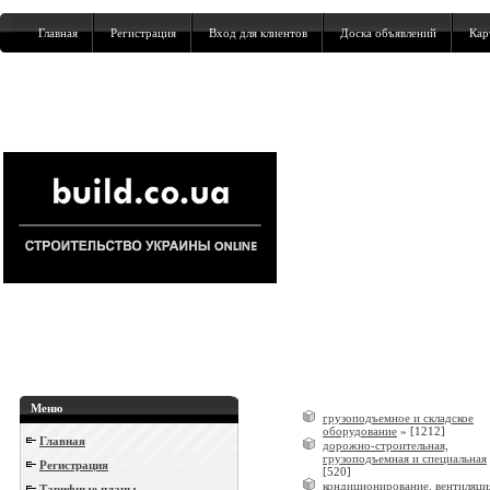
Главная
Регистрация
Вход для клиентов
Доска объявлений
Кар
Меню
грузоподъемное и складское
оборудование
»
[1212]
Главная
дорожно-строительная,
грузоподъемная и специальная
Регистрация
[520]
кондиционирование, вентиляци
Тарифные планы