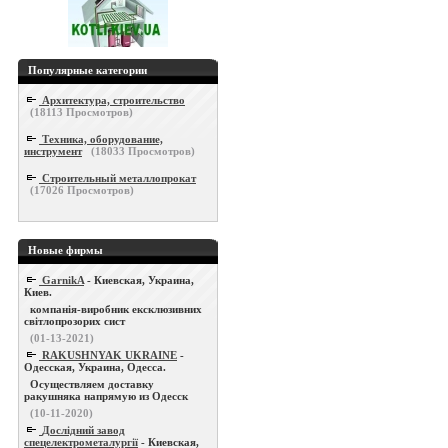
Популярные категории
Архитектура, строительство
(
18113
Просмотров)
Техника, оборудование,
инструмент
(
18033
Просмотров)
Строительный металлопрокат
(
17026
Просмотров)
Новые фирмы
GarnikA
- Киевская, Украина,
Киев.
компанія-виробник ексклюзивних
світлопрозорих сист
(01-13-2021)
RAKUSHNYAK UKRAINE
-
Одесская, Украина, Одесса.
Осуществляем доставку
ракушняка напрямую из Одесск
(10-11-2020)
Дослідний завод
спецелектрометалургії
- Киевская,