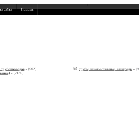
та сайта
Помощь
и трубопроводов
»
[902]
трубы, канаты стальные, электроды
»
[9
ованые)
»
[2180]