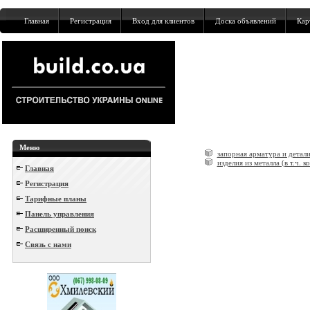
Главная
Регистрация
Вход для клиентов
Доска объявлений
Кар
Меню
запорная арматура и детал
изделия из металла (в т.ч. к
Главная
Регистрация
Тарифные планы
Панель управления
Расширенный поиск
Связь с нами