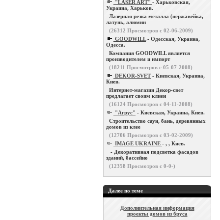
"LASER ART"
- Харьковская,
Украина, Харьков.
Лазерная резка металла (нержавейка,
латунь, алюмин
(
26312
Просмотров с 02-06-2009)
GOODWILL
- Одесская, Украина,
Одесса.
Компания GOODWILL является
производителем и импорт
(
18211
Просмотров с 05-07-2008)
DEKOR-SVET
- Киевская, Украина,
Киев.
Интернет-магазин Декор-свет
предлагает своим клиен
(
16124
Просмотров с 04-11-2008)
"Агрус"
- Киевская, Украина, Киев.
Строительство саун, бань, деревянных
домов из клее
(
12706
Просмотров с 03-02-2009)
IMAGE UKRAINE
- , , Киев.
- Декоративная подсветка фасадов
зданий, бассейно
(
12358
Просмотров с 0-0-)
Далее по теме
Дополнительная информация
проекты домов из бруса