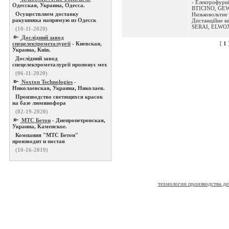
- Електрофур
Одесская, Украина, Одесса.
BTICINO, GEW
Осуществляем доставку
Низьковольтне 
ракушняка напрямую из Одесск
Дистанційне к
SERAI, ELWOX -
(10-11-2020)
Дослідний завод
спецелектрометалургії
- Киевская,
[
1
Украина, Київ.
Дослідний завод
спецелектрометалургії пропонує мех
(06-11-2020)
Noxton Technologies
-
Николаевская, Украина, Николаев.
Производство светящихся красок
на базе люминофора
(02-19-2020)
МТС Бетон
- Днепропетровская,
Украина, Каменское.
Компания "МТС Бетон"
производит и постав
(10-16-2019)
технологии производства д