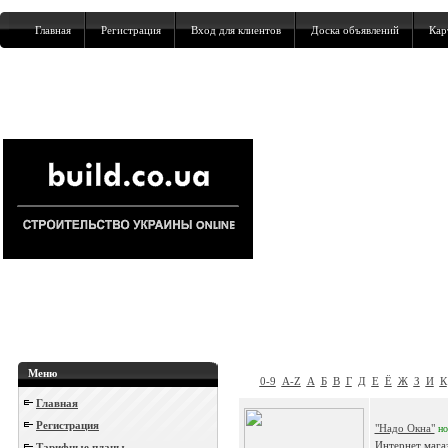
Главная
Регистрация
Вход для клиентов
Доска объявлений
Кар
Меню
0-9
A-Z
А
Б
В
Г
Д
Е
Ё
Ж
З
И
К
Главная
Регистрация
"Надо Окна"
н
Интернет магаз
Тарифные планы