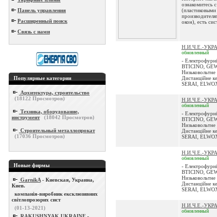
ознакомитесь с
Панель управления
(пластиковыми
производителя
Расширенный поиск
окон), есть сист
Связь с нами
Н.И.Ч.Е.-УКР
обновленный
- Електрофур
BTICINO, GEW
Низьковольтне 
Популярные категории
Дистанційне к
SERAI, ELWOX -
Архитектура, строительство
(
18122
Просмотров)
Н.И.Ч.Е.-УКР
обновленный
Техника, оборудование,
- Електрофур
инструмент
(
18042
Просмотров)
BTICINO, GEW
Низьковольтне 
Строительный металлопрокат
Дистанційне к
(
17036
Просмотров)
SERAI, ELWOX -
Н.И.Ч.Е.-УКР
обновленный
Новые фирмы
- Електрофур
BTICINO, GEW
Низьковольтне 
GarnikA
- Киевская, Украина,
Дистанційне к
Киев.
SERAI, ELWOX -
компанія-виробник ексклюзивних
світлопрозорих сист
Н.И.Ч.Е.-УКР
(01-13-2021)
обновленный
RAKUSHNYAK UKRAINE
-