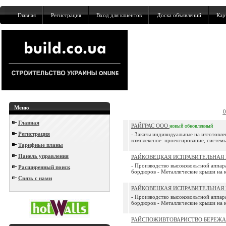
Главная
Регистрация
Вход для клиентов
Доска объявлений
Кар
Меню
0
Главная
РАЙГРАС ООО
новый
обновленный
Регистрация
- Заказы индивидуальные на изготовл
комплексное: проектирование, системы 
Тарифные планы
Панель управления
РАЙКОВЕЦКАЯ ИСПРАВИТЕЛЬНАЯ
- Производство высоковольтной аппар
Расширенный поиск
бордюров - Металлические крыши на к
Связь с нами
РАЙКОВЕЦКАЯ ИСПРАВИТЕЛЬНАЯ
- Производство высоковольтной аппар
бордюров - Металлические крыши на к
РАЙСПОЖИВТОВАРИСТВО БЕРЕЖ