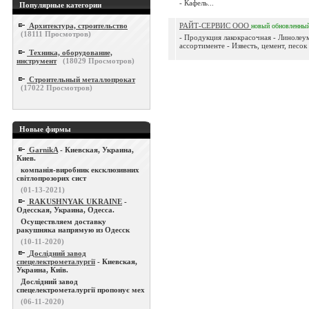
- Кафель...
Популярные категории
Архитектура, строительство
РАЙТ-СЕРВИС ООО
новый
обновленны
(
18111
Просмотров)
- Продукция лакокрасочная - Линолеум
ассортименте - Известь, цемент, песок
Техника, оборудование,
инструмент
(
18029
Просмотров)
Строительный металлопрокат
(
17022
Просмотров)
Новые фирмы
GarnikA
- Киевская, Украина,
Киев.
компанія-виробник ексклюзивних
світлопрозорих сист
(01-13-2021)
RAKUSHNYAK UKRAINE
-
Одесская, Украина, Одесса.
Осуществляем доставку
ракушняка напрямую из Одесск
(10-11-2020)
Дослідний завод
спецелектрометалургії
- Киевская,
Украина, Київ.
Дослідний завод
спецелектрометалургії пропонує мех
(06-11-2020)