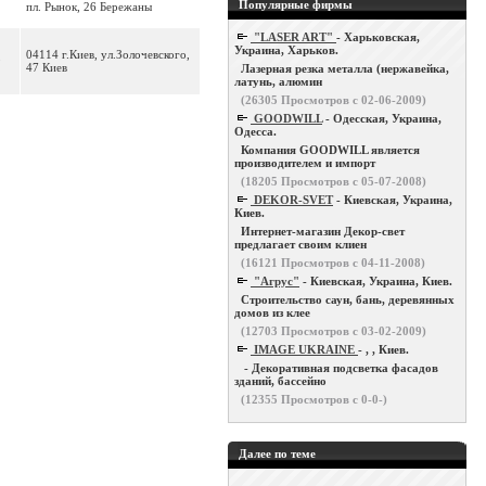
Популярные фирмы
пл. Рынок, 26 Бережаны
"LASER ART"
- Харьковская,
Украина, Харьков.
04114 г.Киев, ул.Золочевского,
3
47 Киев
Лазерная резка металла (нержавейка,
латунь, алюмин
(
26305
Просмотров с 02-06-2009)
GOODWILL
- Одесская, Украина,
Одесса.
Компания GOODWILL является
производителем и импорт
(
18205
Просмотров с 05-07-2008)
DEKOR-SVET
- Киевская, Украина,
Киев.
Интернет-магазин Декор-свет
предлагает своим клиен
(
16121
Просмотров с 04-11-2008)
"Агрус"
- Киевская, Украина, Киев.
Строительство саун, бань, деревянных
домов из клее
(
12703
Просмотров с 03-02-2009)
IMAGE UKRAINE
- , , Киев.
- Декоративная подсветка фасадов
зданий, бассейно
(
12355
Просмотров с 0-0-)
Далее по теме