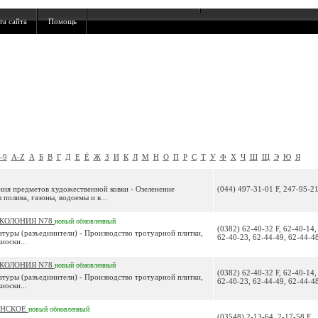
та сайта
Помощь
-9
A-Z
А
Б
В
Г
Д
Е
Ё
Ж
З
И
К
Л
М
Н
О
П
Р
С
Т
У
Ф
Х
Ч
Ш
Щ
Э
Ю
Я
ения предметов художественной ковки - Озеленение
(044) 497-31-01 F, 247-95-21
полива, газоны, водоемы и в...
 КОЛОНИЯ N78
новый
обновленный
(0382) 62-40-32 F, 62-40-14,
атуры (разъединители) - Производство тротуарной плитки,
62-40-23, 62-44-49, 62-44-4
иоски...
 КОЛОНИЯ N78
новый
обновленный
(0382) 62-40-32 F, 62-40-14,
атуры (разъединители) - Производство тротуарной плитки,
62-40-23, 62-44-49, 62-44-4
иоски...
АНСКОЕ
новый
обновленный
(03548) 2-13-64, 2-17-58 F