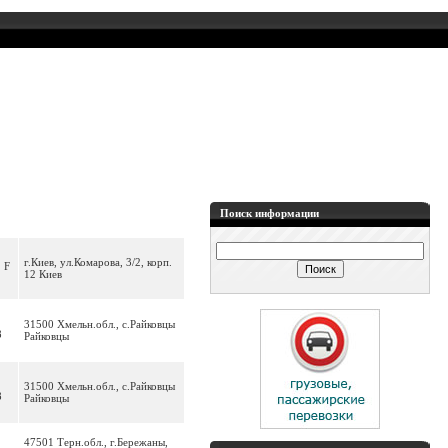
Поиск информации
г.Киев, ул.Комарова, 3/2, корп.
 F
12 Киев
31500 Хмельн.обл., с.Райковцы
8
Райковцы
31500 Хмельн.обл., с.Райковцы
8
Райковцы
47501 Терн.обл., г.Бережаны,