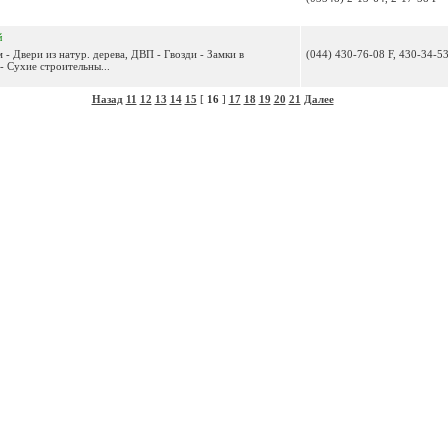
й
 - Двери из натур. дерева, ДВП - Гвозди - Замки в
(044) 430-76-08 F, 430-34-5
 - Сухие строительны...
Назад
11
12
13
14
15
[
16
]
17
18
19
20
21
Далее