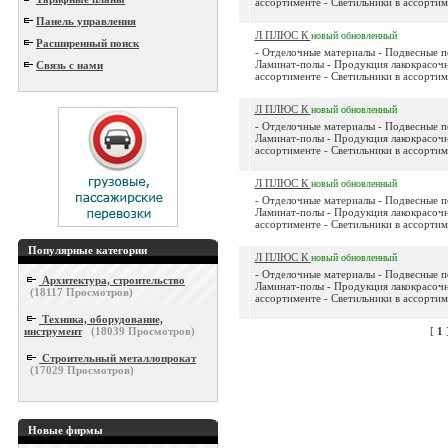
ассортименте - Светильники в ассортиме
Панель управления
Л ПЛЮС К
новый
обновленный
Расширенный поиск
- Отделочные материалы - Подвесные п
Ламинат-полы - Продукция лакокрасочн
Связь с нами
ассортименте - Светильники в ассортиме
Л ПЛЮС К
новый
обновленный
- Отделочные материалы - Подвесные п
Ламинат-полы - Продукция лакокрасочн
ассортименте - Светильники в ассортиме
Л ПЛЮС К
новый
обновленный
- Отделочные материалы - Подвесные п
Ламинат-полы - Продукция лакокрасочн
ассортименте - Светильники в ассортиме
Популярные категории
Л ПЛЮС К
новый
обновленный
- Отделочные материалы - Подвесные п
Архитектура, строительство
Ламинат-полы - Продукция лакокрасочн
(
18117
Просмотров)
ассортименте - Светильники в ассортиме
Техника, оборудование,
инструмент
(
18039
Просмотров)
[
1
Строительный металлопрокат
(
17029
Просмотров)
Новые фирмы