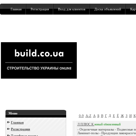
Главная
Регистрация
Вход для клиентов
Доска объявлений
Кар
Меню
0-9
A-Z
А
Б
В
Г
Д
Е
Ё
Ж
З
И
К
Главная
Л ПЛЮС К
новый
обновленный
Регистрация
- Отделочные материалы - Подвесные п
Ламинат-полы - Продукция лакокрасочн
Тарифные планы