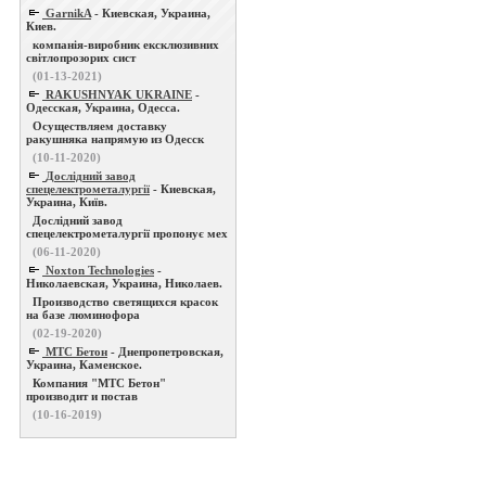
GarnikA
- Киевская, Украина,
Киев.
компанія-виробник ексклюзивних
світлопрозорих сист
(01-13-2021)
RAKUSHNYAK UKRAINE
-
Одесская, Украина, Одесса.
Осуществляем доставку
ракушняка напрямую из Одесск
(10-11-2020)
Дослідний завод
спецелектрометалургії
- Киевская,
Украина, Київ.
Дослідний завод
спецелектрометалургії пропонує мех
(06-11-2020)
Noxton Technologies
-
Николаевская, Украина, Николаев.
Производство светящихся красок
на базе люминофора
(02-19-2020)
МТС Бетон
- Днепропетровская,
Украина, Каменское.
Компания "МТС Бетон"
производит и постав
(10-16-2019)