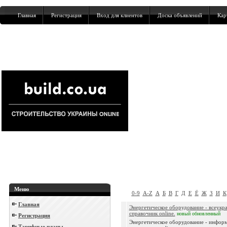
Главная
Регистрация
Вход для клиентов
Доска объявлений
Кар
Меню
0-9
A-Z
А
Б
В
Г
Д
Е
Ё
Ж
З
И
К
Главная
Энергетическое оборудование - всеукр
справочник online.
новый
обновленный
Регистрация
Энергетическое оборудование - инфор
Тарифные планы