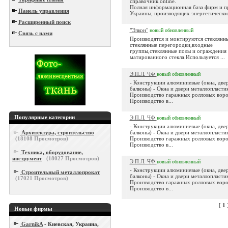
справочник online.
Полная информационная база фирм и п
Панель управления
Украины, производящих энергетическое 
Расширенный поиск
"Элкон"
новый
обновленный
Связь с нами
Производятся и монтируются стеклянны
стеклянные перегородки,входные
группы,стеклянные полы и ограждения 
матированного стекла.Используется ...
Э.П.Л. ЧФ
новый
обновленный
- Конструкции алюминиевые (окна, двер
балконы) - Окна и двери металлопластик
Производство гаражных ролловых воро
Производство в...
Популярные категории
Э.П.Л. ЧФ
новый
обновленный
- Конструкции алюминиевые (окна, двер
Архитектура, строительство
балконы) - Окна и двери металлопластик
(
18108
Просмотров)
Производство гаражных ролловых воро
Производство в...
Техника, оборудование,
инструмент
(
18027
Просмотров)
Э.П.Л. ЧФ
новый
обновленный
- Конструкции алюминиевые (окна, двер
Строительный металлопрокат
балконы) - Окна и двери металлопластик
(
17021
Просмотров)
Производство гаражных ролловых воро
Производство в...
[
1
Новые фирмы
GarnikA
- Киевская, Украина,