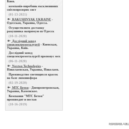
Киев.
компанія-виробник ексклюзивних
світлопрозорих сист
(01-13-2021)
RAKUSHNYAK UKRAINE
-
Одесская, Украина, Одесса.
Осуществляем доставку
ракушняка напрямую из Одесск
(10-11-2020)
Дослідний завод
спецелектрометалургії
- Киевская,
Украина, Київ.
Дослідний завод
спецелектрометалургії пропонує мех
(06-11-2020)
Noxton Technologies
-
Николаевская, Украина, Николаев.
Производство светящихся красок
на базе люминофора
(02-19-2020)
МТС Бетон
- Днепропетровская,
Украина, Каменское.
Компания "МТС Бетон"
производит и постав
(10-16-2019)
рецепции для 