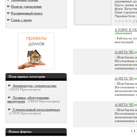
деревянных до
бруса, малых 
Панель управления
форм. Качеств
Опыт строител
Расширенный поиск
Украины боле..
Связь с нами
(13
А ПЛЮС В У
обновленный
- Работы по ог
конструкций...
А-МЕТА ЧП
н
- Шлагбаумы а
Изготовление и
металлопласти
алюминиевых и
Популярные категории
А-МЕТА ЧП
н
- Шлагбаумы а
Архитектура, строительство
Изготовление и
(
18119
Просмотров)
металлопласти
алюминиевых и
Техника, оборудование,
инструмент
(
18039
Просмотров)
А-МЕТА ЧП
н
Строительный металлопрокат
- Шлагбаумы а
(
17030
Просмотров)
Изготовление и
металлопласти
алюминиевых и
[
1
Новые фирмы