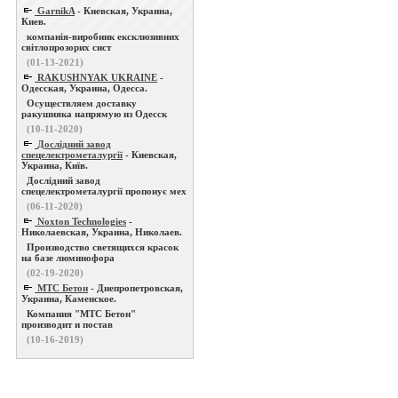
GarnikA
- Киевская, Украина,
Киев.
компанія-виробник ексклюзивних
світлопрозорих сист
(01-13-2021)
RAKUSHNYAK UKRAINE
-
Одесская, Украина, Одесса.
Осуществляем доставку
ракушняка напрямую из Одесск
(10-11-2020)
Дослідний завод
спецелектрометалургії
- Киевская,
Украина, Київ.
Дослідний завод
спецелектрометалургії пропонує мех
(06-11-2020)
Noxton Technologies
-
Николаевская, Украина, Николаев.
Производство светящихся красок
на базе люминофора
(02-19-2020)
МТС Бетон
- Днепропетровская,
Украина, Каменское.
Компания "МТС Бетон"
производит и постав
(10-16-2019)