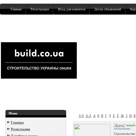
Главная
Регистрация
Вход для клиентов
Доска объявлений
Кар
Меню
0-9
A-Z
А
Б
В
Г
Д
Е
Ё
Ж
З
И
К
Главная
"Агрус"
новый
изображения
Регистрация
Строительство 
Тарифные планы