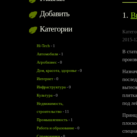
Добавить
1.
В
Категории
Катего
2015-1
Hi-Tech
-
1
В стат
Автомобили
-
1
произв
Агробизнес
-
0
Дом, красота, здоровье
-
0
Назнач
Интернет
-
0
послед
Инфраструктура
-
0
вытесн
плитка
Культура
-
0
под ле
Недвижимость,
строительство
-
11
Принци
Промышленность
-
1
плоско
Работа и образование
-
0
специа
Справочники
-
0