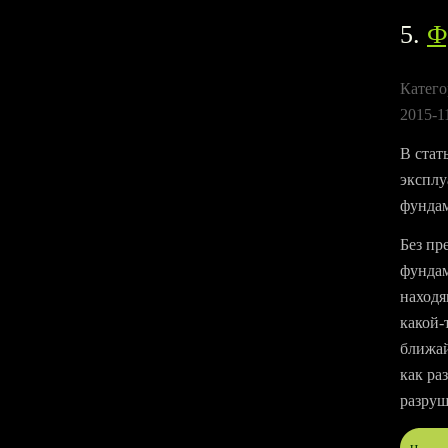
5.
Ф
Катего
2015-1
В стат
эксплу
фундам
Без пр
фундам
находя
какой-
ближай
как ра
разруш