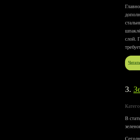
Главно
дополн
стальн
шпаклё
слой. 
требуе
Читат
3.
З
Катего
В стат
зелено
Сегодн