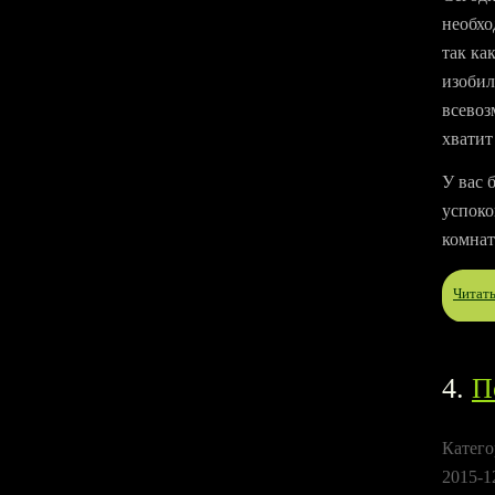
необхо
так ка
изобил
всевоз
хватит
У вас 
успоко
комнат
Читат
4.
П
Катего
2015-1