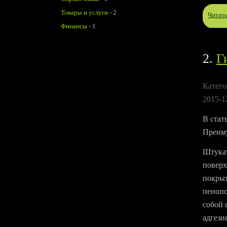
Товары и услуги
-
2
Читат
Финансы
-
1
2.
Г
Катего
2015-1
В стат
Преиму
Штукат
поверх
покрыт
пенопо
собой 
адгези