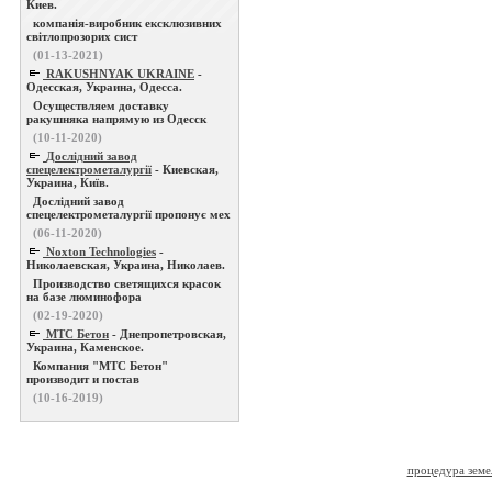
Киев.
компанія-виробник ексклюзивних
світлопрозорих сист
(01-13-2021)
RAKUSHNYAK UKRAINE
-
Одесская, Украина, Одесса.
Осуществляем доставку
ракушняка напрямую из Одесск
(10-11-2020)
Дослідний завод
спецелектрометалургії
- Киевская,
Украина, Київ.
Дослідний завод
спецелектрометалургії пропонує мех
(06-11-2020)
Noxton Technologies
-
Николаевская, Украина, Николаев.
Производство светящихся красок
на базе люминофора
(02-19-2020)
МТС Бетон
- Днепропетровская,
Украина, Каменское.
Компания "МТС Бетон"
производит и постав
(10-16-2019)
процедура земе