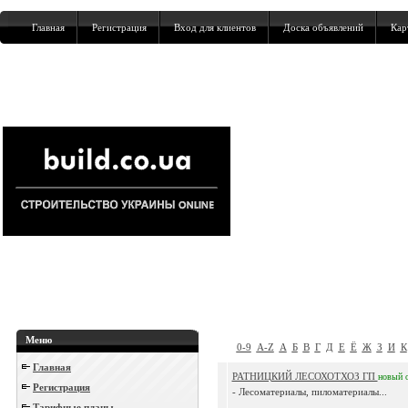
Главная
Регистрация
Вход для клиентов
Доска объявлений
Кар
Меню
0-9
A-Z
А
Б
В
Г
Д
Е
Ё
Ж
З
И
К
Главная
РАТНИЦКИЙ ЛЕСОХОТХОЗ ГП
новый
Регистрация
- Лесоматериалы, пиломатериалы...
Тарифные планы