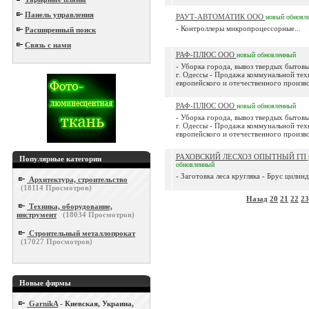
Панель управления
РАУТ-АВТОМАТИК ООО
новый
обновл
- Контроллеры микропроцессорные...
Расширенный поиск
Связь с нами
РАФ-ПЛЮС ООО
новый
обновленный
- Уборка города, вывоз твердых бытовы
г. Одессы - Продажа коммунальной тех
европейского и отечественного произво
РАФ-ПЛЮС ООО
новый
обновленный
- Уборка города, вывоз твердых бытовы
г. Одессы - Продажа коммунальной тех
европейского и отечественного произво
РАХОВСКИЙ ЛЕСХОЗ ОПЫТНЫЙ ГП
Популярные категории
обновленный
- Заготовка леса кругляка - Брус цилин
Архитектура, строительство
(
18114
Просмотров)
Назад
20
21
22
23
Техника, оборудование,
инструмент
(
18034
Просмотров)
Строительный металлопрокат
(
17027
Просмотров)
Новые фирмы
GarnikA
- Киевская, Украина,