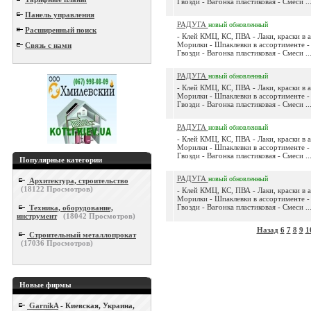
Гвозди - Вагонка пластиковая - Смеси ..
Панель управления
РАДУГА
новый
обновленный
Расширенный поиск
- Клей КМЦ, КС, ПВА - Лаки, краски в 
Морилки - Шпаклевки в ассортименте - 
Связь с нами
Гвозди - Вагонка пластиковая - Смеси ..
РАДУГА
новый
обновленный
- Клей КМЦ, КС, ПВА - Лаки, краски в 
Морилки - Шпаклевки в ассортименте - 
Гвозди - Вагонка пластиковая - Смеси ..
РАДУГА
новый
обновленный
- Клей КМЦ, КС, ПВА - Лаки, краски в 
Морилки - Шпаклевки в ассортименте - 
Гвозди - Вагонка пластиковая - Смеси ..
Популярные категории
РАДУГА
новый
обновленный
Архитектура, строительство
(
18122
Просмотров)
- Клей КМЦ, КС, ПВА - Лаки, краски в 
Морилки - Шпаклевки в ассортименте - 
Гвозди - Вагонка пластиковая - Смеси ..
Техника, оборудование,
инструмент
(
18042
Просмотров)
Назад
6
7
8
9
1
Строительный металлопрокат
(
17036
Просмотров)
Новые фирмы
GarnikA
- Киевская, Украина,