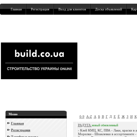
Главная
Регистрация
Вход для клиентов
Доска объявлений
Кар
Меню
0-9
A-Z
А
Б
В
Г
Д
Е
Ё
Ж
З
И
К
Главная
РАДУГА
новый
обновленный
Регистрация
- Клей КМЦ, КС, ПВА - Лаки, краски в 
Морилки - Шпаклевки в ассортименте - 
Тарифные планы