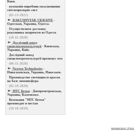
Киев.
компанія-виробник ексклюзивних
світлопрозорих сист
(01-13-2021)
RAKUSHNYAK UKRAINE
-
Одесская, Украина, Одесса.
Осуществляем доставку
ракушняка напрямую из Одесск
(10-11-2020)
Дослідний завод
спецелектрометалургії
- Киевская,
Украина, Київ.
Дослідний завод
спецелектрометалургії пропонує мех
(06-11-2020)
Noxton Technologies
-
Николаевская, Украина, Николаев.
Производство светящихся красок
на базе люминофора
(02-19-2020)
МТС Бетон
- Днепропетровская,
Украина, Каменское.
Компания "МТС Бетон"
производит и постав
(10-16-2019)
каркасное стро