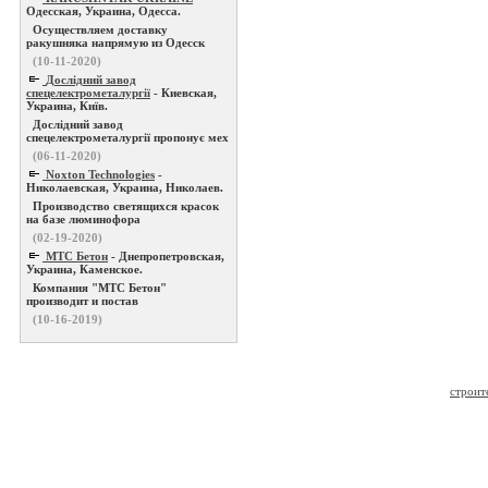
Одесская, Украина, Одесса.
Осуществляем доставку
ракушняка напрямую из Одесск
(10-11-2020)
Дослідний завод
спецелектрометалургії
- Киевская,
Украина, Київ.
Дослідний завод
спецелектрометалургії пропонує мех
(06-11-2020)
Noxton Technologies
-
Николаевская, Украина, Николаев.
Производство светящихся красок
на базе люминофора
(02-19-2020)
МТС Бетон
- Днепропетровская,
Украина, Каменское.
Компания "МТС Бетон"
производит и постав
(10-16-2019)
строит