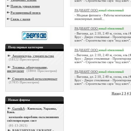
ключ" - Строительство саун "под ключ"..
Панель управления
РАДИАНТ ООО
новый
обновленный
Расширенный поиск
- Медные фитинги - Работы монтажные
инженерных линий...
Связь с нами
РАДИАНТ ООО
новый
обновленный
- Вагонка, дл. 2.10, 2.40 м, сосна, ель 
Брус - Двери стеклянные - Проектирова
ключ" - Строительство саун "под ключ"..
Популярные категории
РАДИАНТ ООО
новый
обновленный
- Вагонка, дл. 2.10, 2.40 м, сосна, ель 
Архитектура, строительство
Брус - Двери стеклянные - Проектирова
(
18122
Просмотров)
ключ" - Строительство саун "под ключ"..
Техника, оборудование,
инструмент
(
18041
Просмотров)
РАДИАНТ ООО
новый
обновленный
- Вагонка, дл. 2.10, 2.40 м, сосна, ель 
Строительный металлопрокат
Брус - Двери стеклянные - Проектирова
(
17035
Просмотров)
ключ" - Строительство саун "под ключ"..
Назад
2
3
4
Новые фирмы
GarnikA
- Киевская, Украина,
Киев.
компанія-виробник ексклюзивних
світлопрозорих сист
(01-13-2021)
RAKUSHNYAK UKRAINE
-