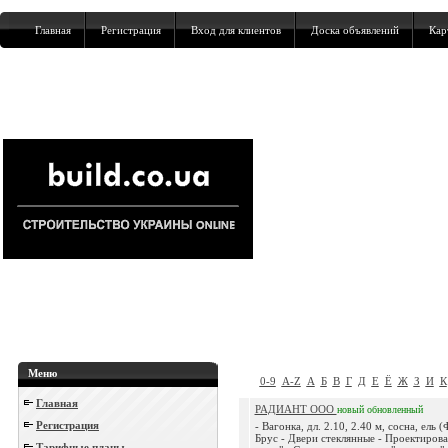
Главная
Регистрация
Вход для клиентов
Доска объявлений
Кар
Меню
0-9
A-Z
А
Б
В
Г
Д
Е
Ё
Ж
З
И
К
Главная
РАДИАНТ ООО
новый
обновленный
Регистрация
- Вагонка, дл. 2.10, 2.40 м, сосна, ель 
Брус - Двери стеклянные - Проектирова
Тарифные планы