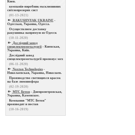
Киев.
компанія-виробник ексклюзивних
світлопрозорих сист
(01-13-2021)
RAKUSHNYAK UKRAINE
-
Одесская, Украина, Одесса.
Осуществляем доставку
ракушняка напрямую из Одесск
(10-11-2020)
Дослідний завод
спецелектрометалургії
- Киевская,
Украина, Київ.
Дослідний завод
спецелектрометалургії пропонує мех
(06-11-2020)
Noxton Technologies
-
Николаевская, Украина, Николаев.
Производство светящихся красок
на базе люминофора
(02-19-2020)
МТС Бетон
- Днепропетровская,
Украина, Каменское.
Компания "МТС Бетон"
производит и постав
(10-16-2019)