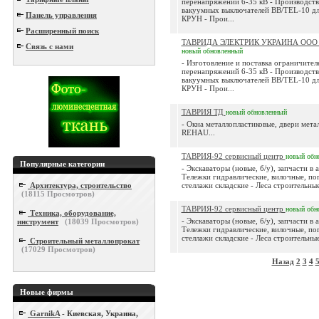
перенапряжений 6-35 кВ - Производств
вакуумных выключателей BB/TEL-10 дл
Панель управления
КРУН - Прои...
Расширенный поиск
ТАВРИДА ЭЛЕКТРИК УКРАИНА ООО п
Связь с нами
новый
обновленный
- Изготовление и поставка ограничител
перенапряжений 6-35 кВ - Производств
вакуумных выключателей BB/TEL-10 дл
КРУН - Прои...
ТАВРИЯ ТД
новый
обновленный
- Окна металлопластиковые, двери мета
REHAU...
ТАВРИЯ-92 сервисный центр
новый
обн
Популярные категории
- Экскаваторы (новые, б/у), запчасти в 
Тележки гидравлические, вилочные, по
Архитектура, строительство
стеллажи складские - Леса строительные
(
18115
Просмотров)
ТАВРИЯ-92 сервисный центр
новый
обн
Техника, оборудование,
- Экскаваторы (новые, б/у), запчасти в 
инструмент
(
18039
Просмотров)
Тележки гидравлические, вилочные, по
стеллажи складские - Леса строительные
Строительный металлопрокат
(
17029
Просмотров)
Назад
2
3
4
Новые фирмы
GarnikA
- Киевская, Украина,