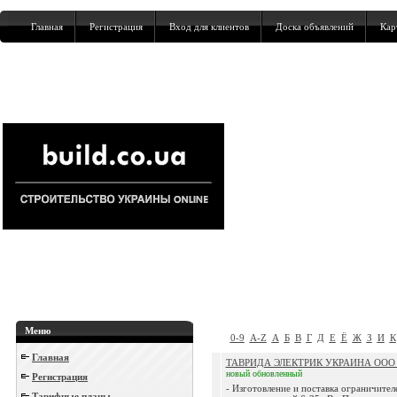
Главная
Регистрация
Вход для клиентов
Доска объявлений
Кар
Меню
0-9
A-Z
А
Б
В
Г
Д
Е
Ё
Ж
З
И
К
Главная
ТАВРИДА ЭЛЕКТРИК УКРАИНА ООО п
новый
обновленный
Регистрация
- Изготовление и поставка ограничител
Тарифные планы