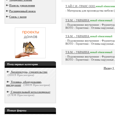
Панель управления
Т.АЙ.С.И.-ТРАНС ООО
новый
обновлен
- Материалы для производства мебели (р
Расширенный поиск
Связь с нами
Т.Б.М. - УКРАИНА
новый
обновленный
- Подоконники внутренние - Фурнитура
ROTO - Герметики - Отливы наружные..
Т.Б.М. - УКРАИНА
новый
обновленный
- Подоконники внутренние - Фурнитура
ROTO - Герметики - Отливы наружные..
Т.Б.М. - УКРАИНА
новый
обновленный
- Подоконники внутренние - Фурнитура
ROTO - Герметики - Отливы наружные..
Популярные категории
Назад
1
Архитектура, строительство
(
18119
Просмотров)
Техника, оборудование,
инструмент
(
18039
Просмотров)
Строительный металлопрокат
(
17030
Просмотров)
Новые фирмы