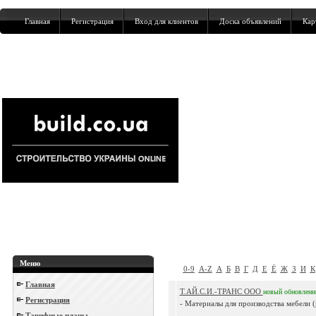
Главная
Регистрация
Вход для клиентов
Доска объявлений
Кар
Меню
0-9
A-Z
А
Б
В
Г
Д
Е
Ё
Ж
З
И
К
Главная
Т.АЙ.С.И.-ТРАНС ООО
новый
обновлен
Регистрация
- Материалы для производства мебели (р
Тарифные планы