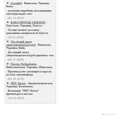
GarnikA
- Киевская, Украина,
Киев.
компанія-виробник ексклюзивних
світлопрозорих сист
(01-13-2021)
RAKUSHNYAK UKRAINE
-
Одесская, Украина, Одесса.
Осуществляем доставку
ракушняка напрямую из Одесск
(10-11-2020)
Дослідний завод
спецелектрометалургії
- Киевская,
Украина, Київ.
Дослідний завод
спецелектрометалургії пропонує мех
(06-11-2020)
Noxton Technologies
-
Николаевская, Украина, Николаев.
Производство светящихся красок
на базе люминофора
(02-19-2020)
МТС Бетон
- Днепропетровская,
Украина, Каменское.
Компания "МТС Бетон"
производит и постав
(10-16-2019)