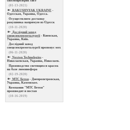
світлопрозорих сист
(01-13-2021)
RAKUSHNYAK UKRAINE
-
Одесская, Украина, Одесса.
Осуществляем доставку
ракушняка напрямую из Одесск
(10-11-2020)
Дослідний завод
спецелектрометалургії
- Киевская,
Украина, Київ.
Дослідний завод
спецелектрометалургії пропонує мех
(06-11-2020)
Noxton Technologies
-
Николаевская, Украина, Николаев.
Производство светящихся красок
на базе люминофора
(02-19-2020)
МТС Бетон
- Днепропетровская,
Украина, Каменское.
Компания "МТС Бетон"
производит и постав
(10-16-2019)