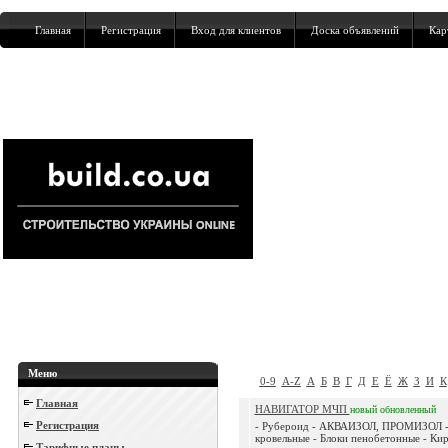
Главная
Регистрация
Вход для клиентов
Доска объявлений
Кар
Меню
0-9
A-Z
А
Б
В
Г
Д
Е
Ё
Ж
З
И
К
Главная
НАВИГАТОР МЧП
новый
обновленный
Регистрация
- Рубероид - АКВАИЗОЛ, ПРОМИЗОЛ -
кровельные - Блоки пенобетонные - Ки
Тарифные планы