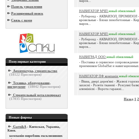
марок...
Панель управления
НАВИГАТОР МЧП
новый
обновленный
Расширенный поиск
- Рубероид - АКВАИЗОЛ, ПРОМИЗОЛ -
кровельные - Блоки пенобетонные - Ки
Связь с нами
марок...
НАВИГАТОР МЧП
новый
обновленный
- Рубероид - АКВАИЗОЛ, ПРОМИЗОЛ -
кровельные - Блоки пенобетонные - Ки
марок...
НАВИГРАД ООО
новый
обновленный
Популярные категории
- Поставка и сервисное сопровождение
приемников GlobalSat и навигационных 
Архитектура, строительство
(
18122
Просмотров)
НАВІГАТОР ПФ компанія
новый
обновл
- Вiкна, двері дерев'яні - Жалюзі горизон
Техника, оборудование,
захисні - Ролети тканеві - Розсувні бал
инструмент
(
18042
Просмотров)
алюмінієві - Ворота гаражні...
Строительный металлопрокат
(
17035
Просмотров)
Назад
1
2
Новые фирмы
GarnikA
- Киевская, Украина,
Киев.
компанія-виробник ексклюзивних