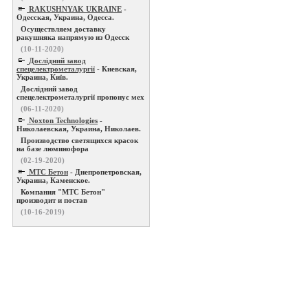
RAKUSHNYAK UKRAINE
-
Одесская, Украина, Одесса.
Осуществляем доставку
ракушняка напрямую из Одесск
(10-11-2020)
Дослідний завод
спецелектрометалургії
- Киевская,
Украина, Київ.
Дослідний завод
спецелектрометалургії пропонує мех
(06-11-2020)
Noxton Technologies
-
Николаевская, Украина, Николаев.
Производство светящихся красок
на базе люминофора
(02-19-2020)
МТС Бетон
- Днепропетровская,
Украина, Каменское.
Компания "МТС Бетон"
производит и постав
(10-16-2019)