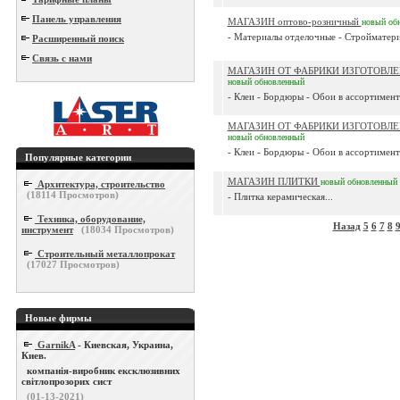
Панель управления
МАГАЗИН оптово-розничный
новый
об
- Материалы отделочные - Стройматери
Расширенный поиск
Связь с нами
МАГАЗИН ОТ ФАБРИКИ ИЗГОТОВЛЕ
новый
обновленный
- Клеи - Бордюры - Обои в ассортимент
МАГАЗИН ОТ ФАБРИКИ ИЗГОТОВЛЕ
новый
обновленный
- Клеи - Бордюры - Обои в ассортимент
Популярные категории
МАГАЗИН ПЛИТКИ
новый
обновленный
Архитектура, строительство
(
18114
Просмотров)
- Плитка керамическая...
Техника, оборудование,
Назад
5
6
7
8
инструмент
(
18034
Просмотров)
Строительный металлопрокат
(
17027
Просмотров)
Новые фирмы
GarnikA
- Киевская, Украина,
Киев.
компанія-виробник ексклюзивних
світлопрозорих сист
(01-13-2021)