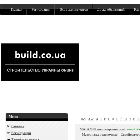
Главная
Регистрация
Вход для клиентов
Доска объявлений
Кар
Меню
0-9
A-Z
А
Б
В
Г
Д
Е
Ё
Ж
З
И
К
Главная
МАГАЗИН оптово-розничный
новый
об
Регистрация
- Материалы отделочные - Стройматери
Тарифные планы