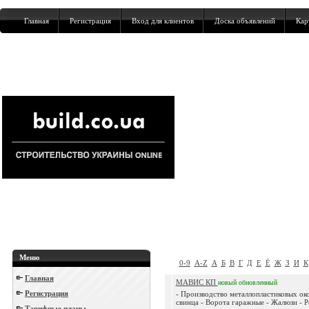
Главная
Регистрация
Вход для клиентов
Доска объявлений
Кар
Меню
0-9
A-Z
А
Б
В
Г
Д
Е
Ё
Ж
З
И
К
Главная
МАВИС КП
новый
обновленный
Регистрация
- Производство металлопластиковых око
свинца - Ворота гаражные - Жалюзи - Р
Тарифные планы