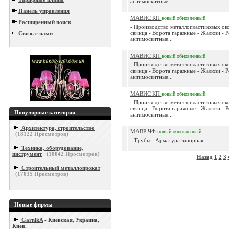
антимоскитные...
Панель управления
МАВИС КП
новый
обновленный
Расширенный поиск
- Производство металлопластиковых око
свинца - Ворота гаражные - Жалюзи - Р
Связь с нами
антимоскитные...
МАВИС КП
новый
обновленный
- Производство металлопластиковых око
свинца - Ворота гаражные - Жалюзи - Р
антимоскитные...
МАВИС КП
новый
обновленный
- Производство металлопластиковых око
свинца - Ворота гаражные - Жалюзи - Р
Популярные категории
антимоскитные...
Архитектура, строительство
МАВР ЧФ
новый
обновленный
(
18122
Просмотров)
- Трубы - Арматура запорная...
Техника, оборудование,
инструмент
(
18042
Просмотров)
Назад
1
2
3
Строительный металлопрокат
(
17035
Просмотров)
Новые фирмы
GarnikA
- Киевская, Украина,
Киев.