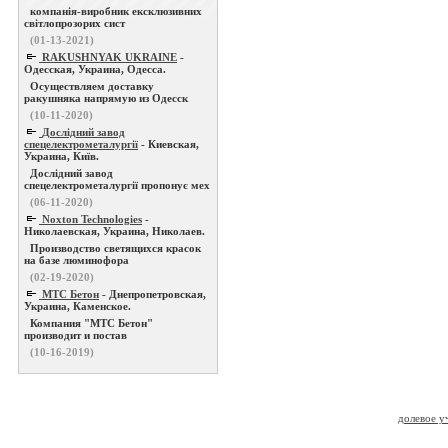
компанія-виробник ексклюзивних
світлопрозорих сист
(01-13-2021)
RAKUSHNYAK UKRAINE
-
Одесская, Украина, Одесса.
Осуществляем доставку
ракушняка напрямую из Одесск
(10-11-2020)
Дослідний завод
спецелектрометалургії
- Киевская,
Украина, Київ.
Дослідний завод
спецелектрометалургії пропонує мех
(06-11-2020)
Noxton Technologies
-
Николаевская, Украина, Николаев.
Производство светящихся красок
на базе люминофора
(02-19-2020)
МТС Бетон
- Днепропетровская,
Украина, Каменское.
Компания "МТС Бетон"
производит и постав
(10-16-2019)
долевое у