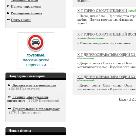
зданий...
Панель управления
К-Т ГОРНО-ОБОГАТИТЕЛЬНЫЙ
новый
Расширенный поиск
- Песок, шлакоблок - Производство стр
щебня - Плитка тротуарная, фасадная -
Связь с нами
зданий...
К-Т ГОРНО-ОБОГАТИТЕЛЬНЫЙ ВОС
новый
обновленный
- Машины погрузочно-доставочные...
К-Т ДЕРЕВООБРАБАТЫВАЮЩИЙ N3
обновленный
- Двери - сосна - Окна - сосна - Окна
металлопластиковые - Изделия погонажн
Популярные категории
К-Т ДЕРЕВООБРАБАТЫВАЮЩИЙ N3
обновленный
Архитектура, строительство
- Двери - сосна - Окна - сосна - Окна
(
18119
Просмотров)
металлопластиковые - Изделия погонажн
Техника, оборудование,
Назад
1
2
инструмент
(
18039
Просмотров)
Строительный металлопрокат
(
17031
Просмотров)
Новые фирмы