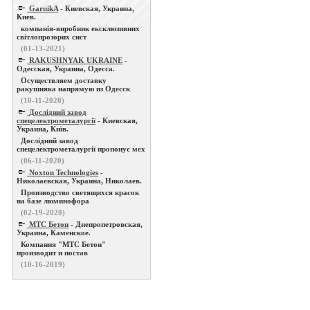
GarnikA
- Киевская, Украина,
Киев.
компанія-виробник ексклюзивних
світлопрозорих сист
(01-13-2021)
RAKUSHNYAK UKRAINE
-
Одесская, Украина, Одесса.
Осуществляем доставку
ракушняка напрямую из Одесск
(10-11-2020)
Дослідний завод
спецелектрометалургії
- Киевская,
Украина, Київ.
Дослідний завод
спецелектрометалургії пропонує мех
(06-11-2020)
Noxton Technologies
-
Николаевская, Украина, Николаев.
Производство светящихся красок
на базе люминофора
(02-19-2020)
МТС Бетон
- Днепропетровская,
Украина, Каменское.
Компания "МТС Бетон"
производит и постав
(10-16-2019)