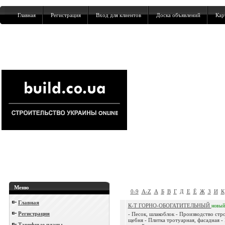
Главная
Регистрация
Вход для клиентов
Доска объявлений
Кар
Меню
0-9
A-Z
А
Б
В
Г
Д
Е
Ё
Ж
З
И
К
Главная
К-Т ГОРНО-ОБОГАТИТЕЛЬНЫЙ
новый
Регистрация
- Песок, шлакоблок - Производство стр
щебня - Плитка тротуарная, фасадная -
Тарифные планы