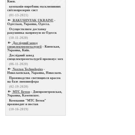
Киев.
компанія-виробник ексклюзивних
світлопрозорих сист
(01-13-2021)
RAKUSHNYAK UKRAINE
-
Одесская, Украина, Одесса.
Осуществляем доставку
ракушняка напрямую из Одесск
(10-11-2020)
Дослідний завод
спецелектрометалургії
- Киевская,
Украина, Київ.
Дослідний завод
спецелектрометалургії пропонує мех
(06-11-2020)
Noxton Technologies
-
Николаевская, Украина, Николаев.
Производство светящихся красок
на базе люминофора
(02-19-2020)
МТС Бетон
- Днепропетровская,
Украина, Каменское.
Компания "МТС Бетон"
производит и постав
(10-16-2019)