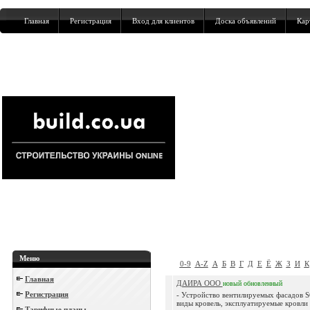
Главная
Регистрация
Вход для клиентов
Доска объявлений
Кар
Меню
0-9
A-Z
А
Б
В
Г
Д
Е
Ё
Ж
З
И
К
Главная
ДАИРА ООО
новый
обновленный
Регистрация
- Устройство вентилируемых фасадов 
виды кровель, эксплуатируемые кровли 
Тарифные планы