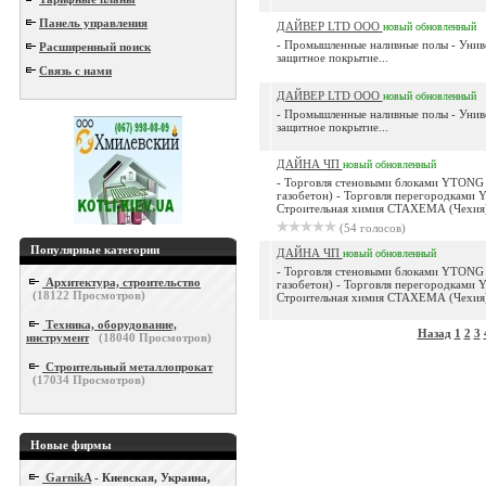
Панель управления
ДАЙВЕР LTD ООО
новый
обновленный
- Промышленные наливные полы - Унив
Расширенный поиск
защитное покрытие...
Связь с нами
ДАЙВЕР LTD ООО
новый
обновленный
- Промышленные наливные полы - Унив
защитное покрытие...
ДАЙНА ЧП
новый
обновленный
- Торговля стеновыми блоками YTONG 
газобетон) - Торговля перегородками
Строительная химия СТАХЕМА (Чехия)
(54 голосов)
Популярные категории
ДАЙНА ЧП
новый
обновленный
- Торговля стеновыми блоками YTONG 
Архитектура, строительство
газобетон) - Торговля перегородками
(
18122
Просмотров)
Строительная химия СТАХЕМА (Чехия)
Техника, оборудование,
Назад
1
2
3
инструмент
(
18040
Просмотров)
Строительный металлопрокат
(
17034
Просмотров)
Новые фирмы
GarnikA
- Киевская, Украина,