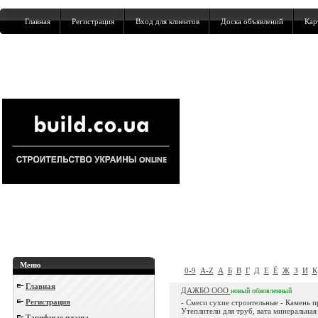
Главная
Регистрация
Вход для клиентов
Доска объявлений
Кар
Меню
0-9
A-Z
А
Б
В
Г
Д
Е
Ё
Ж
З
И
К
Главная
ДАЖБО ООО
новый
обновленный
Регистрация
- Смеси сухие строительные - Камень 
Утеплители для труб, вата минеральная
Тарифные планы