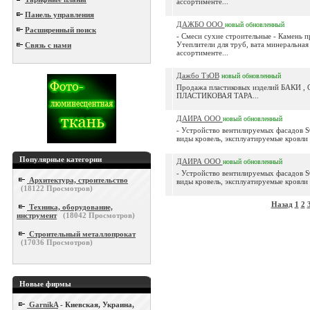
ассортименте...
Панель управления
ДАЖБО ООО
новый
обновленный
Расширенный поиск
- Смеси сухие строительные - Камень 
Утеплители для труб, вата минеральная
Связь с нами
ассортименте...
Дажбо ТзОВ
новый
обновленный
Продажа пластиковых изделий БАКИ ,
ПЛАСТИКОВАЯ ТАРА...
ДАИРА ООО
новый
обновленный
- Устройство вентилируемых фасадов 
виды кровель, эксплуатируемые кровли 
Популярные категории
ДАИРА ООО
новый
обновленный
- Устройство вентилируемых фасадов 
Архитектура, строительство
виды кровель, эксплуатируемые кровли 
(
18122
Просмотров)
Назад
1
2
Техника, оборудование,
инструмент
(
18042
Просмотров)
Строительный металлопрокат
(
17036
Просмотров)
Новые фирмы
GarnikA
- Киевская, Украина,