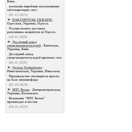
Киев.
компанія-виробник ексклюзивних
світлопрозорих сист
(01-13-2021)
RAKUSHNYAK UKRAINE
-
Одесская, Украина, Одесса.
Осуществляем доставку
ракушняка напрямую из Одесск
(10-11-2020)
Дослідний завод
спецелектрометалургії
- Киевская,
Украина, Київ.
Дослідний завод
спецелектрометалургії пропонує мех
(06-11-2020)
Noxton Technologies
-
Николаевская, Украина, Николаев.
Производство светящихся красок
на базе люминофора
(02-19-2020)
МТС Бетон
- Днепропетровская,
Украина, Каменское.
Компания "МТС Бетон"
производит и постав
(10-16-2019)