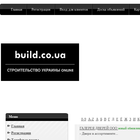
Главная
Регистрация
Вход для клиентов
Доска объявлений
Кар
Меню
0-9
A-Z
А
Б
В
Г
Д
Е
Ё
Ж
З
И
К
Главная
ГАЛЕРЕЯ ДВЕРЕЙ ООО
новый
обновле
Регистрация
- Двери в ассортименте...
Тарифные планы