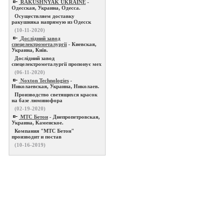
RAKUSHNYAK UKRAINE
-
Одесская, Украина, Одесса.
Осуществляем доставку
ракушняка напрямую из Одесск
(10-11-2020)
Дослідний завод
спецелектрометалургії
- Киевская,
Украина, Київ.
Дослідний завод
спецелектрометалургії пропонує мех
(06-11-2020)
Noxton Technologies
-
Николаевская, Украина, Николаев.
Производство светящихся красок
на базе люминофора
(02-19-2020)
МТС Бетон
- Днепропетровская,
Украина, Каменское.
Компания "МТС Бетон"
производит и постав
(10-16-2019)