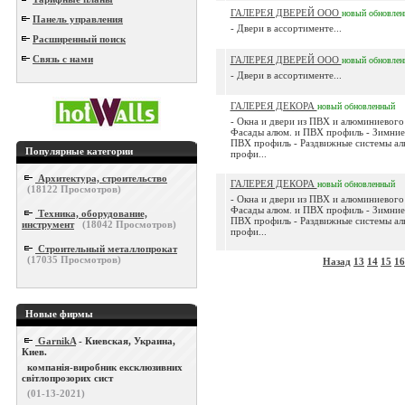
ГАЛЕРЕЯ ДВЕРЕЙ ООО
новый
обновле
Панель управления
- Двери в ассортименте...
Расширенный поиск
Связь с нами
ГАЛЕРЕЯ ДВЕРЕЙ ООО
новый
обновле
- Двери в ассортименте...
ГАЛЕРЕЯ ДЕКОРА
новый
обновленный
- Окна и двери из ПВХ и алюминиевого
Фасады алюм. и ПВХ профиль - Зимние
ПВХ профиль - Раздвижные системы а
Популярные категории
профи...
Архитектура, строительство
ГАЛЕРЕЯ ДЕКОРА
новый
обновленный
(
18122
Просмотров)
- Окна и двери из ПВХ и алюминиевого
Фасады алюм. и ПВХ профиль - Зимние
Техника, оборудование,
ПВХ профиль - Раздвижные системы а
инструмент
(
18042
Просмотров)
профи...
Строительный металлопрокат
(
17035
Просмотров)
Назад
13
14
15
16
Новые фирмы
GarnikA
- Киевская, Украина,
Киев.
компанія-виробник ексклюзивних
світлопрозорих сист
(01-13-2021)