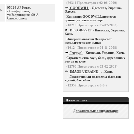
(
26311
Просмотров с 02-06-2009)
95024 АР Крым,
GOODWILL
- Одесская, Украина,
2-
г.Симферополь,
Одесса.
ул.Баррикадная, 90-А
Компания GOODWILL является
Симферополь
производителем и импорт
(
18210
Просмотров с 05-07-2008)
DEKOR-SVET
- Киевская, Украина,
Киев.
Интернет-магазин Декор-свет
предлагает своим клиен
(
16124
Просмотров с 04-11-2008)
"Агрус"
- Киевская, Украина, Киев.
Строительство саун, бань, деревянных
домов из клее
(
12706
Просмотров с 03-02-2009)
IMAGE UKRAINE
- , , Киев.
- Декоративная подсветка фасадов
зданий, бассейно
(
12357
Просмотров с 0-0-)
Далее по теме
Дополнительная информация