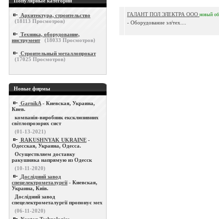
Популярные категории
ГАЛАНТ ПОЛ ЭЛЕКТРА ООО
новый
о
Архитектура, строительство
(
18113
Просмотров)
- Оборудование эл/тех....
Техника, оборудование,
инструмент
(
18033
Просмотров)
Строительный металлопрокат
(
17025
Просмотров)
Новые фирмы
GarnikA
- Киевская, Украина,
Киев.
компанія-виробник ексклюзивних
світлопрозорих сист
(01-13-2021)
RAKUSHNYAK UKRAINE
-
Одесская, Украина, Одесса.
Осуществляем доставку
ракушняка напрямую из Одесск
(10-11-2020)
Дослідний завод
спецелектрометалургії
- Киевская,
Украина, Київ.
Дослідний завод
спецелектрометалургії пропонує мех
(06-11-2020)