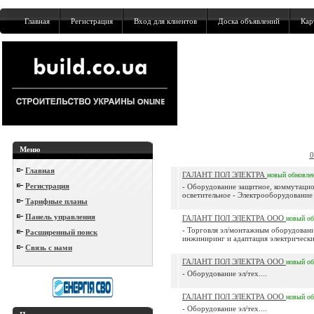
Главная
Регистрация
Вход для клиентов
Доска объявлений
Кар
Меню
0
Главная
ГАЛАНТ ПОЛ ЭЛЕКТРА
новый
обновле
Регистрация
- Оборудование защитное, коммутацио
осветительное - Электрооборудование
Тарифные планы
Панель управления
ГАЛАНТ ПОЛ ЭЛЕКТРА ООО
новый
о
- Торговля эл/монтажным оборудов
Расширенный поиск
инжиниринг и адаптация электрических
Связь с нами
ГАЛАНТ ПОЛ ЭЛЕКТРА ООО
новый
о
- Оборудование эл/тех....
ГАЛАНТ ПОЛ ЭЛЕКТРА ООО
новый
о
- Оборудование эл/тех....