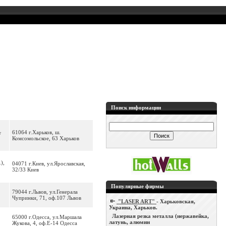
Поиск информации
61064 г.Харьков, ш.
F
Комсомольское, 63 Харьков
),
04071 г.Киев, ул.Ярославская,
32/33 Киев
Популярные фирмы
79044 г.Львов, ул.Генерала
Чупринки, 71, оф.107 Львов
"LASER ART"
- Харьковская,
Украина, Харьков.
Лазерная резка металла (нержавейка,
65000 г.Одесса, ул.Маршала
латунь, алюмин
Жукова, 4, оф.Е-14 Одесса