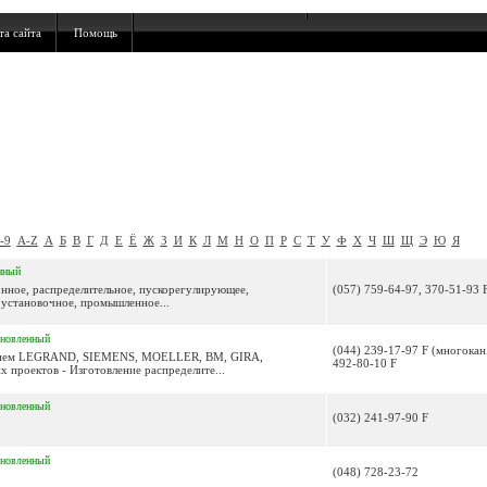
та сайта
Помощь
-9
A-Z
А
Б
В
Г
Д
Е
Ё
Ж
З
И
К
Л
М
Н
О
П
Р
С
Т
У
Ф
Х
Ч
Ш
Щ
Э
Ю
Я
нный
нное, распределительное, пускорегулирующее,
(057) 759-64-97, 370-51-93 
 установочное, промышленное...
бновленный
(044) 239-17-97 F (многокан.
анием LEGRAND, SIEMENS, MOELLER, BM, GIRA,
492-80-10 F
 проектов - Изготовление распределите...
бновленный
(032) 241-97-90 F
бновленный
(048) 728-23-72