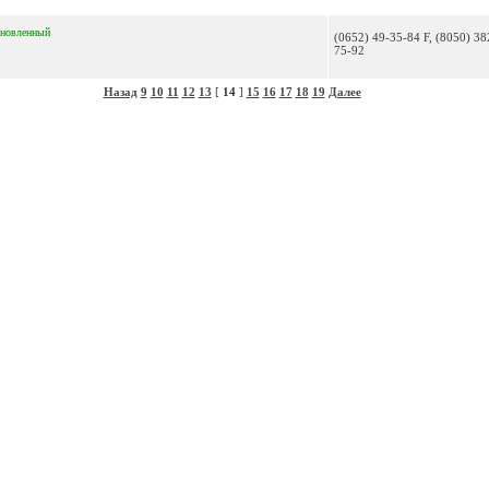
бновленный
(0652) 49-35-84 F, (8050) 38
75-92
Назад
9
10
11
12
13
[
14
]
15
16
17
18
19
Далее