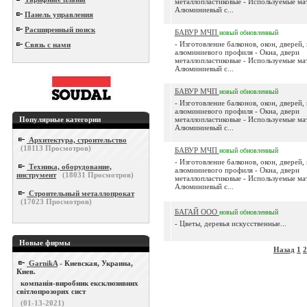
металлопластиковые - Используемые мат
Алюминиевый с...
Панель управления
Расширенный поиск
БАВУР МЧП
новый
обновленный
- Изготовление балконов, окон, дверей,
Связь с нами
алюминиевого профиля - Окна, двери
металлопластиковые - Используемые мат
Алюминиевый с...
БАВУР МЧП
новый
обновленный
- Изготовление балконов, окон, дверей,
алюминиевого профиля - Окна, двери
Популярные категории
металлопластиковые - Используемые мат
Алюминиевый с...
Архитектура, строительство
(
18113
Просмотров)
БАВУР МЧП
новый
обновленный
- Изготовление балконов, окон, дверей,
Техника, оборудование,
алюминиевого профиля - Окна, двери
инструмент
(
18031
Просмотров)
металлопластиковые - Используемые мат
Алюминиевый с...
Строительный металлопрокат
(
17023
Просмотров)
БАГАЙ ООО
новый
обновленный
- Цветы, деревья искусственные...
Новые фирмы
Назад
1
2
GarnikA
- Киевская, Украина,
Киев.
компанія-виробник ексклюзивних
світлопрозорих сист
(01-13-2021)