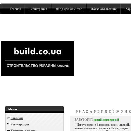
Главная
Регистрация
Вход для клиентов
Доска объявлений
Кар
Меню
0-9
A-Z
А
Б
В
Г
Д
Е
Ё
Ж
З
И
К
Главная
БАВУР МЧП
новый
обновленный
Регистрация
- Изготовление балконов, окон, дверей,
алюминиевого профиля - Окна, двери
Тарифные планы