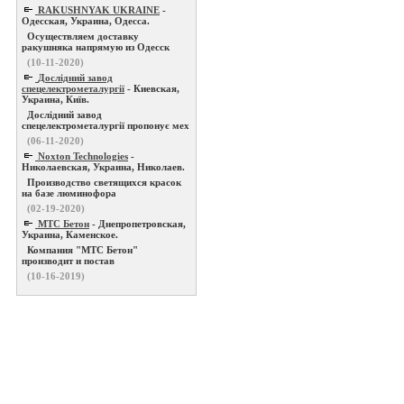
RAKUSHNYAK UKRAINE
-
Одесская, Украина, Одесса.
Осуществляем доставку
ракушняка напрямую из Одесск
(10-11-2020)
Дослідний завод
спецелектрометалургії
- Киевская,
Украина, Київ.
Дослідний завод
спецелектрометалургії пропонує мех
(06-11-2020)
Noxton Technologies
-
Николаевская, Украина, Николаев.
Производство светящихся красок
на базе люминофора
(02-19-2020)
МТС Бетон
- Днепропетровская,
Украина, Каменское.
Компания "МТС Бетон"
производит и постав
(10-16-2019)