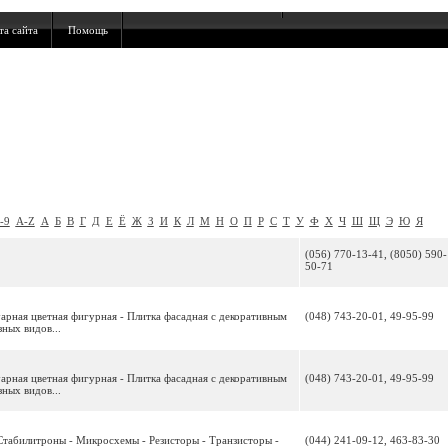
та сайта
Помощь
-9
A-Z
А
Б
В
Г
Д
Е
Ё
Ж
З
И
К
Л
М
Н
О
П
Р
С
Т
У
Ф
Х
Ч
Ш
Щ
Э
Ю
Я
(056) 770-13-41, (8050) 590-
50-71
арная цветная фигурная - Плитка фасадная с декоративным
(048) 743-20-01, 49-95-99
ных видов...
арная цветная фигурная - Плитка фасадная с декоративным
(048) 743-20-01, 49-95-99
ных видов...
Стабилитроны - Микросхемы - Резисторы - Транзисторы -
(044) 241-09-12, 463-83-30