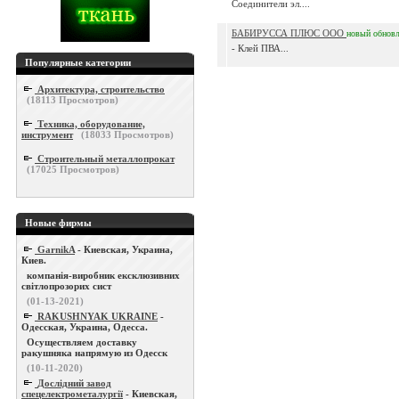
Соединители эл....
БАБИРУССА ПЛЮС ООО
новый
обнов
- Клей ПВА...
Популярные категории
Архитектура, строительство
(
18113
Просмотров)
Техника, оборудование,
инструмент
(
18033
Просмотров)
Строительный металлопрокат
(
17025
Просмотров)
Новые фирмы
GarnikA
- Киевская, Украина,
Киев.
компанія-виробник ексклюзивних
світлопрозорих сист
(01-13-2021)
RAKUSHNYAK UKRAINE
-
Одесская, Украина, Одесса.
Осуществляем доставку
ракушняка напрямую из Одесск
(10-11-2020)
Дослідний завод
спецелектрометалургії
- Киевская,