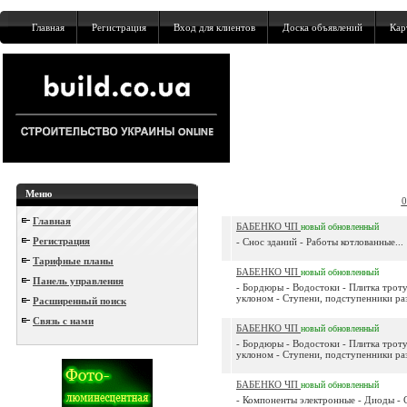
Главная
Регистрация
Вход для клиентов
Доска объявлений
Кар
Меню
0
Главная
БАБЕНКО ЧП
новый
обновленный
Регистрация
- Снос зданий - Работы котлованные...
Тарифные планы
БАБЕНКО ЧП
новый
обновленный
Панель управления
- Бордюры - Водостоки - Плитка троту
уклоном - Ступени, подступенники раз
Расширенный поиск
Связь с нами
БАБЕНКО ЧП
новый
обновленный
- Бордюры - Водостоки - Плитка троту
уклоном - Ступени, подступенники раз
БАБЕНКО ЧП
новый
обновленный
- Компоненты электронные - Диоды - 