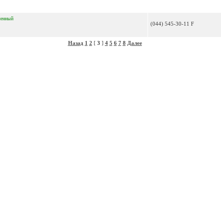
ленный
(044) 545-30-11 F
Назад
1
2
[
3
]
4
5
6
7
8
Далее