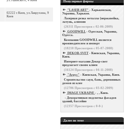
ул.Ушинского, 4 Киев
Популярные фирмы
"LASER ART"
- Харьковская,
02222 г.Киев, ул.Лаврухина, 9
Украина, Харьков.
Киев
Лазерная резка металла (нержавейка,
латунь, алюмин
(
26311
Просмотров с 02-06-2009)
GOODWILL
- Одесская, Украина,
Одесса.
Компания GOODWILL является
производителем и импорт
(
18210
Просмотров с 05-07-2008)
DEKOR-SVET
- Киевская, Украина,
Киев.
Интернет-магазин Декор-свет
предлагает своим клиен
(
16124
Просмотров с 04-11-2008)
"Агрус"
- Киевская, Украина, Киев.
Строительство саун, бань, деревянных
домов из клее
(
12706
Просмотров с 03-02-2009)
IMAGE UKRAINE
- , , Киев.
- Декоративная подсветка фасадов
зданий, бассейно
(
12357
Просмотров с 0-0-)
Далее по теме