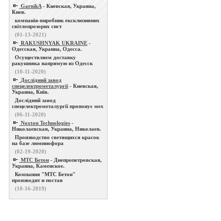
GarnikA
- Киевская, Украина,
Киев.
компанія-виробник ексклюзивних
світлопрозорих сист
(01-13-2021)
RAKUSHNYAK UKRAINE
-
Одесская, Украина, Одесса.
Осуществляем доставку
ракушняка напрямую из Одесск
(10-11-2020)
Дослідний завод
спецелектрометалургії
- Киевская,
Украина, Київ.
Дослідний завод
спецелектрометалургії пропонує мех
(06-11-2020)
Noxton Technologies
-
Николаевская, Украина, Николаев.
Производство светящихся красок
на базе люминофора
(02-19-2020)
МТС Бетон
- Днепропетровская,
Украина, Каменское.
Компания "МТС Бетон"
производит и постав
(10-16-2019)