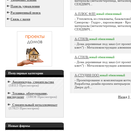
материалы (металлочерепица, металлоп
СЕНДВИЧ...
Панель управления
Расширенный поиск
А-ПЛЮС ФЛП
новый
обновленный
- Утеплитель из стекловаты, базальтовой
Связь с нами
Саморезы - Гидро-, пароизоляция - Кро
материалы (металлочерепица, металлоп
СЕНДВИЧ...
А-СТИЛЬ
новый
обновленный
- Дома деревянные под заказ (от проект
ключ") - Металлоконструкции алюминие
А-СТИЛЬ
новый
обновленный
- Дома деревянные под заказ (от проект
ключ") - Металлоконструкции алюминие
Популярные категории
А-СТУДИЯ ООО
новый
обновленный
- Проектирование и комплектация котте
Архитектура, строительство
Разработка дизайн-проекта интерьеров 
(
18113
Просмотров)
Двери дуб...
Техника, оборудование,
инструмент
(
18030
Просмотров)
Назад
1
Строительный металлопрокат
(
17023
Просмотров)
Новые фирмы