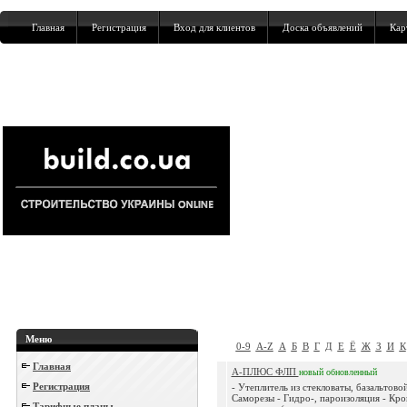
Главная
Регистрация
Вход для клиентов
Доска объявлений
Кар
Меню
0-9
A-Z
А
Б
В
Г
Д
Е
Ё
Ж
З
И
К
Главная
А-ПЛЮС ФЛП
новый
обновленный
Регистрация
- Утеплитель из стекловаты, базальтовой
Саморезы - Гидро-, пароизоляция - Кро
Тарифные планы