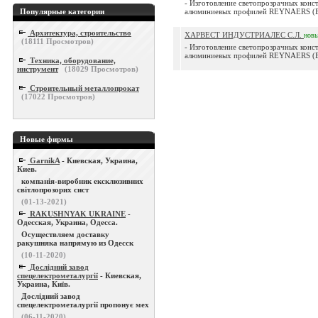
- Изготовление светопрозрачных кон
Популярные категории
алюминиевых профилей REYNAERS (Бел
Архитектура, строительство
ХАРВЕСТ ИНДУСТРИАЛЕС С.Л.
нов
(
18111
Просмотров)
- Изготовление светопрозрачных кон
алюминиевых профилей REYNAERS (Бел
Техника, оборудование,
инструмент
(
18029
Просмотров)
Строительный металлопрокат
(
17022
Просмотров)
Новые фирмы
GarnikA
- Киевская, Украина,
Киев.
компанія-виробник ексклюзивних
світлопрозорих сист
(01-13-2021)
RAKUSHNYAK UKRAINE
-
Одесская, Украина, Одесса.
Осуществляем доставку
ракушняка напрямую из Одесск
(10-11-2020)
Дослідний завод
спецелектрометалургії
- Киевская,
Украина, Київ.
Дослідний завод
спецелектрометалургії пропонує мех
(06-11-2020)