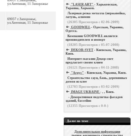
69057 г.Запорожье,
ул.Антенная, 11 Запорожье
"LASER ART"
- Харьковская,
Украина, Харьков.
Лазерная резка металла (нержавейка,
латунь, алюмин
69057 г.Запорожье,
(
26305
Просмотров с 02-06-2009)
ул.Антенная, 11 Запорожье
GOODWILL
- Одесская, Украина,
Одесса.
Компания GOODWILL является
производителем и импорт
(
18205
Просмотров с 05-07-2008)
DEKOR-SVET
- Киевская, Украина,
Киев.
Интернет-магазин Декор-свет
предлагает своим клиен
(
16121
Просмотров с 04-11-2008)
"Агрус"
- Киевская, Украина, Киев.
Строительство саун, бань, деревянных
домов из клее
(
12703
Просмотров с 03-02-2009)
IMAGE UKRAINE
- , , Киев.
- Декоративная подсветка фасадов
зданий, бассейно
(
12355
Просмотров с 0-0-)
Далее по теме
Дополнительная информация
рынок жилищного строительства