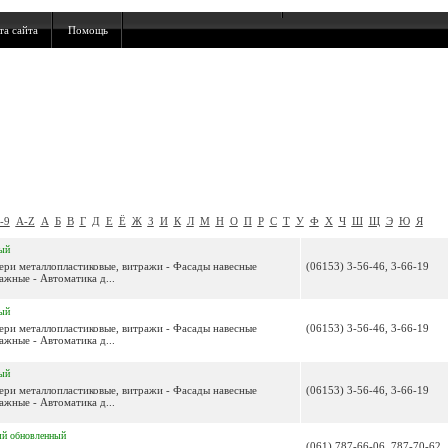
та сайта
Помощь
-9
A-Z
А
Б
В
Г
Д
Е
Ё
Ж
З
И
К
Л
М
Н
О
П
Р
С
Т
У
Ф
Х
Ч
Ш
Щ
Э
Ю
Я
ый
двери металлопластиковые, витражи - Фасады навесные
(06153) 3-56-46, 3-66-19
ажные - Автоматика д...
ый
двери металлопластиковые, витражи - Фасады навесные
(06153) 3-56-46, 3-66-19
ажные - Автоматика д...
ый
двери металлопластиковые, витражи - Фасады навесные
(06153) 3-56-46, 3-66-19
ажные - Автоматика д...
ый
обновленный
(061) 787-66-06, 787-70-62,