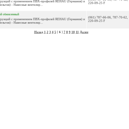
струкций с применением ПВХ-профилей REHAU (Германия) и
220-09-25 F
ьгия) - Навесные вентилир...
ый
обновленный
(061) 787-66-06, 787-70-62,
струкций с применением ПВХ-профилей REHAU (Германия) и
220-09-25 F
ьгия) - Навесные вентилир...
Назад
1
2
3
4
5
[
6
]
7
8
9
10
11
Далее