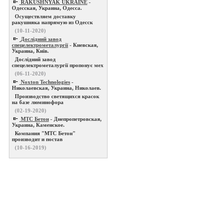
RAKUSHNYAK UKRAINE
-
Одесская, Украина, Одесса.
Осуществляем доставку
ракушняка напрямую из Одесск
(10-11-2020)
Дослідний завод
спецелектрометалургії
- Киевская,
Украина, Київ.
Дослідний завод
спецелектрометалургії пропонує мех
(06-11-2020)
Noxton Technologies
-
Николаевская, Украина, Николаев.
Производство светящихся красок
на базе люминофора
(02-19-2020)
МТС Бетон
- Днепропетровская,
Украина, Каменское.
Компания "МТС Бетон"
производит и постав
(10-16-2019)