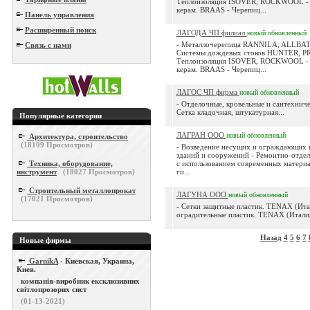
Теплоизоляция ISOVER, ROCKWOOL - 
керам. BRAAS - Черепиц...
Панель управления
Расширенный поиск
ЛАГОДА ЧП филиал
новый
обновленный
- Металлочерепица RANNILA, ALLBAT
Связь с нами
Системы дождевых стоков HUNTER, PR
Теплоизоляция ISOVER, ROCKWOOL - 
керам. BRAAS - Черепиц...
ЛАГОС ЧП фирма
новый
обновленный
- Отделочные, кровельные и сантехниче
Сетка кладочная, штукатурная...
Популярные категории
ЛАГРАН ООО
новый
обновленный
Архитектура, строительство
(
18109
Просмотров)
- Возведение несущих и ограждающих 
зданий и сооружений - Ремонтно-отде
Техника, оборудование,
с использованием современных матери
инструмент
(
18027
Просмотров)
ги...
Строительный металлопрокат
ЛАГУНА ООО
новый
обновленный
(
17021
Просмотров)
- Сетки защитные пластик. TENAX (Итал
оградительные пластик. TENAX (Италия
Назад
4
5
6
7
Новые фирмы
GarnikA
- Киевская, Украина,
Киев.
компанія-виробник ексклюзивних
світлопрозорих сист
(01-13-2021)