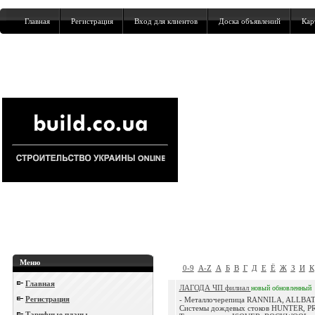
Главная
Регистрация
Вход для клиентов
Доска объявлений
Кар
Меню
0-9
A-Z
А
Б
В
Г
Д
Е
Ё
Ж
З
И
К
Главная
ЛАГОДА ЧП филиал
новый
обновленный
Регистрация
- Металлочерепица RANNILA, ALLBAT
Системы дождевых стоков HUNTER, PR
Тарифные планы