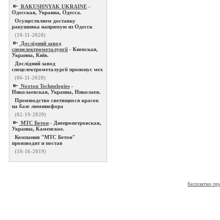
RAKUSHNYAK UKRAINE
-
Одесская, Украина, Одесса.
Осуществляем доставку
ракушняка напрямую из Одесск
(10-11-2020)
Дослідний завод
спецелектрометалургії
- Киевская,
Украина, Київ.
Дослідний завод
спецелектрометалургії пропонує мех
(06-11-2020)
Noxton Technologies
-
Николаевская, Украина, Николаев.
Производство светящихся красок
на базе люминофора
(02-19-2020)
МТС Бетон
- Днепропетровская,
Украина, Каменское.
Компания "МТС Бетон"
производит и постав
(10-16-2019)
бесплатно пр