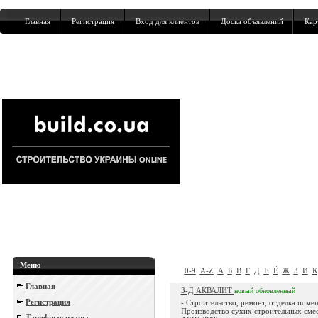
Главная
Регистрация
Вход для клиентов
Доска объявлений
Кар
Меню
0-9
A-Z
А
Б
В
Г
Д
Е
Ё
Ж
З
И
К
Главная
З-Д АКВАЛИТ
новый
обновленный
Регистрация
- Строительство, ремонт, отделка поме
Производство сухих строительных сме
Тарифные планы