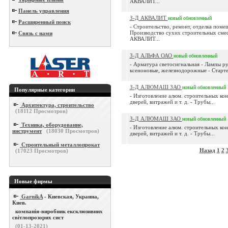
АКВАЛИТ...
Панель управления
З-Д АКВАЛИТ
новый
обновленный
Расширенный поиск
- Строительство, ремонт, отделка поме
Производство сухих строительных сме
Связь с нами
АКВАЛИТ...
З-Д АЛЬФА ОАО
новый
обновленный
- Арматура светосигнальная - Лампы р
ксеноновые, железнодорожные - Старте
З-Д АЛЮМАШ ЗАО
новый
обновленный
Популярные категории
- Изготовление алюм. строительных кон
дверей, витражей и т. д. - Трубы...
Архитектура, строительство
(
18112
Просмотров)
З-Д АЛЮМАШ ЗАО
новый
обновленный
Техника, оборудование,
- Изготовление алюм. строительных кон
инструмент
(
18030
Просмотров)
дверей, витражей и т. д. - Трубы...
Строительный металлопрокат
Назад
1
2
(
17023
Просмотров)
Новые фирмы
GarnikA
- Киевская, Украина,
Киев.
компанія-виробник ексклюзивних
світлопрозорих сист
(01-13-2021)