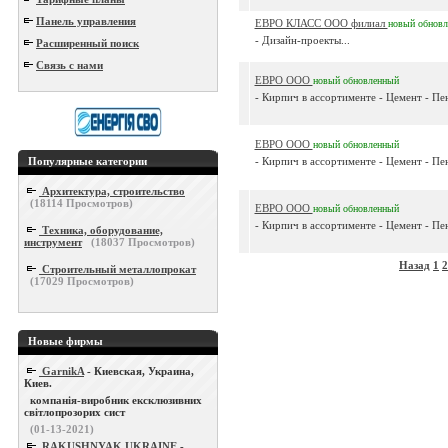
Панель управления
ЕВРО КЛАСС ООО филиал
новый
обнов
- Дизайн-проекты...
Расширенный поиск
Связь с нами
ЕВРО ООО
новый
обновленный
- Кирпич в ассортименте - Цемент - Пен
ЕВРО ООО
новый
обновленный
Популярные категории
- Кирпич в ассортименте - Цемент - Пен
Архитектура, строительство
(
18114
Просмотров)
ЕВРО ООО
новый
обновленный
- Кирпич в ассортименте - Цемент - Пен
Техника, оборудование,
инструмент
(
18037
Просмотров)
Назад
1
2
Строительный металлопрокат
(
17029
Просмотров)
Новые фирмы
GarnikA
- Киевская, Украина,
Киев.
компанія-виробник ексклюзивних
світлопрозорих сист
(01-13-2021)
RAKUSHNYAK UKRAINE
-