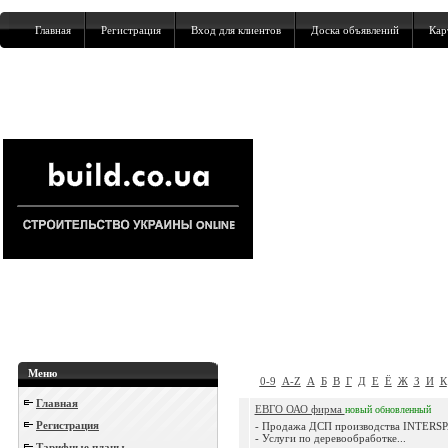
Главная
Регистрация
Вход для клиентов
Доска объявлений
Кар
Меню
0-9
A-Z
А
Б
В
Г
Д
Е
Ё
Ж
З
И
К
Главная
ЕВГО ОАО фирма
новый
обновленный
Регистрация
- Продажа ДСП производства INTERSP
- Услуги по деревообработке...
Тарифные планы