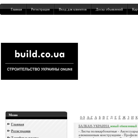
Главная
Регистрация
Вход для клиентов
Доска объявлений
Кар
Меню
0-9
A-Z
А
Б
В
Г
Д
Е
Ё
Ж
З
И
К
Главная
БАЛКАН-УКРАИНА
новый
обновленный
Регистрация
- Листы поликарбонатные - Аксессуары
алюминиевым конструкциям - Профили
Тарифные планы