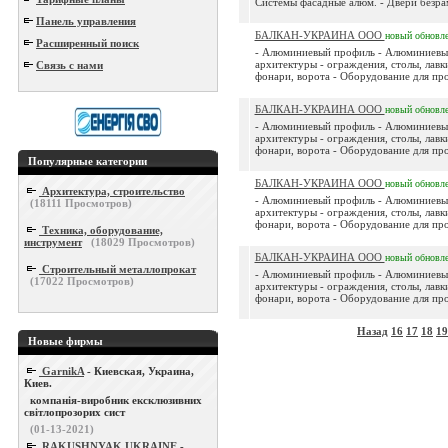
Системы фасадные алюм. - Двери безрам
Панель управления
БАЛКАН-УКРАИНА ООО
новый
обновл
Расширенный поиск
- Алюминиевый профиль - Алюминиевые
архитектуры - ограждения, столы, лавк
Связь с нами
фонари, ворота - Оборудование для прои
БАЛКАН-УКРАИНА ООО
новый
обновл
- Алюминиевый профиль - Алюминиевые
архитектуры - ограждения, столы, лавк
фонари, ворота - Оборудование для прои
Популярные категории
БАЛКАН-УКРАИНА ООО
новый
обновл
Архитектура, строительство
- Алюминиевый профиль - Алюминиевые
(
18111
Просмотров)
архитектуры - ограждения, столы, лавк
фонари, ворота - Оборудование для прои
Техника, оборудование,
инструмент
(
18029
Просмотров)
БАЛКАН-УКРАИНА ООО
новый
обновл
Строительный металлопрокат
- Алюминиевый профиль - Алюминиевые
(
17022
Просмотров)
архитектуры - ограждения, столы, лавк
фонари, ворота - Оборудование для прои
Назад
16
17
18
19
Новые фирмы
GarnikA
- Киевская, Украина,
Киев.
компанія-виробник ексклюзивних
світлопрозорих сист
(01-13-2021)
RAKUSHNYAK UKRAINE
-