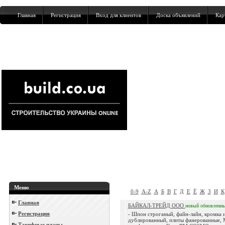
Главная
Регистрация
Вход для клиентов
Доска объявлений
Кар
Меню
0-9
A-Z
А
Б
В
Г
Д
Е
Ё
Ж
З
И
К
Главная
БАЙКАЛ-ТРЕЙД ООО
новый
обновленн
Регистрация
- Шпон строганый, файн-лайн, кромка 
дублированный, плиты фанерованные,
Тарифные планы