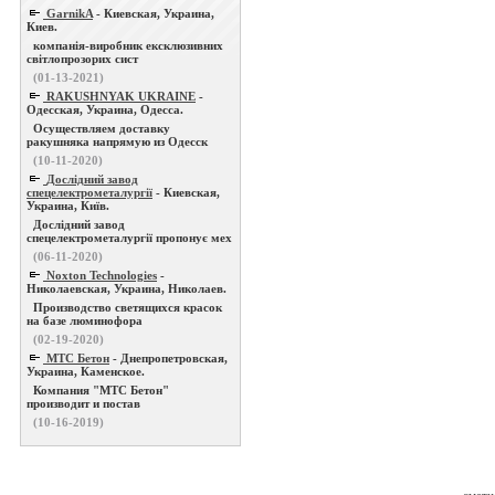
GarnikA
- Киевская, Украина,
Киев.
компанія-виробник ексклюзивних
світлопрозорих сист
(01-13-2021)
RAKUSHNYAK UKRAINE
-
Одесская, Украина, Одесса.
Осуществляем доставку
ракушняка напрямую из Одесск
(10-11-2020)
Дослідний завод
спецелектрометалургії
- Киевская,
Украина, Київ.
Дослідний завод
спецелектрометалургії пропонує мех
(06-11-2020)
Noxton Technologies
-
Николаевская, Украина, Николаев.
Производство светящихся красок
на базе люминофора
(02-19-2020)
МТС Бетон
- Днепропетровская,
Украина, Каменское.
Компания "МТС Бетон"
производит и постав
(10-16-2019)