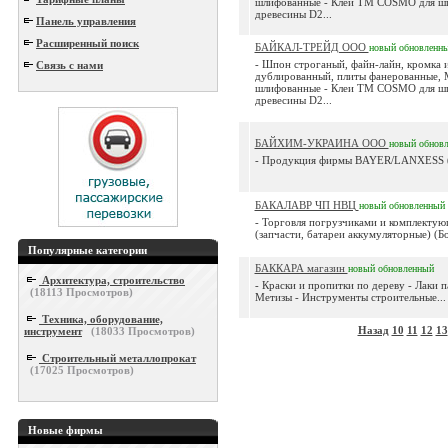
шлифованные - Клеи ТМ COSMO для ш
древесины D2...
Панель управления
Расширенный поиск
БАЙКАЛ-ТРЕЙД ООО
новый
обновленн
- Шпон строганый, файн-лайн, кромка 
Связь с нами
дублированный, плиты фанерованные,
шлифованные - Клеи ТМ COSMO для ш
древесины D2...
БАЙХИМ-УКРАИНА ООО
новый
обнов
- Продукция фирмы BAYER/LANXESS (Г
БАКАЛАВР ЧП НВЦ
новый
обновленный
- Торговля погрузчиками и комплекту
(запчасти, батареи аккумуляторные) (Бо
Популярные категории
БАККАРА магазин
новый
обновленный
Архитектура, строительство
- Краски и пропитки по дереву - Лаки п
(
18113
Просмотров)
Метизы - Инструменты строительные...
Техника, оборудование,
Назад
10
11
12
13
инструмент
(
18033
Просмотров)
Строительный металлопрокат
(
17025
Просмотров)
Новые фирмы