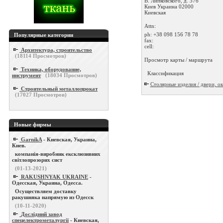
В. Липковского, д. 37б
Киев
Украина
02000
Киевская
Attn:
ph:
+38 098 156 78 78
Популярные категории
fax:
cell:
Архитектура, строительство
(
18114
Просмотров)
Просмотр карты / маршрута
Техника, оборудование,
Классификация
инструмент
(
18034
Просмотров)
Столярные изделия / двери, ок
Строительный металлопрокат
(
17027
Просмотров)
Новые фирмы
GarnikA
- Киевская, Украина,
Киев.
компанія-виробник ексклюзивних
світлопрозорих сист
(01-13-2021)
RAKUSHNYAK UKRAINE
-
Одесская, Украина, Одесса.
Осуществляем доставку
ракушняка напрямую из Одесск
(10-11-2020)
Дослідний завод
спецелектрометалургії
- Киевская,