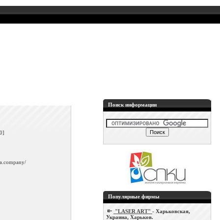
Поиск информации
]
0]
ka.company/
Популярные фирмы
"LASER ART"
- Харьковская,
Украина, Харьков.