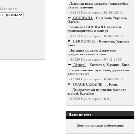
Лазерная резка металла (нержавейка,
латунь, алюмин
44 голосов)
(
26314
Просмотров с 02-06-2009)
GOODWILL
- Одесская, Украина,
Одесса.
Компания GOODWILL является
производителем и импорт
(
18213
Просмотров с 05-07-2008)
DEKOR-SVET
- Киевская, Украина,
Киев.
Интернет-магазин Декор-свет
предлагает своим клиен
(
16126
Просмотров с 04-11-2008)
"Агрус"
- Киевская, Украина, Киев.
Строительство саун, бань, деревянных
домов из клее
(
12708
Просмотров с 03-02-2009)
IMAGE UKRAINE
- , , Киев.
- Декоративная подсветка фасадов
зданий, бассейно
(
12359
Просмотров с 0-0-)
Далее по теме
Дополнительная информация