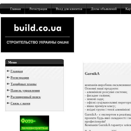
Главная
Регистрация
Вход для клиентов
Доска объявлений
Кар
Меню
Главная
GarnikA
Регистрация
Тарифные планы
компанія-виробник ексклюзивних
Основні наші продукти:
Панель управления
- алюмінієві розсувні системи;
- фасадне скління;
Расширенный поиск
- зимові сади;
- офісні суцільноскляні перегор
Связь с нами
- вікна преміум класу;
- вхідні групи і теплі алюмінієві 
GarnikA - є експертом в реаліза
проекти будь-якої складності і і
професіоналів!
Компанія GarnikA гарантує клієнт