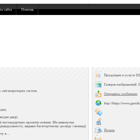
та сайта
Помощь
Продукция и услуги [0
Галерея изображений [
 світлопрозорих систем.
Отправить сообщение
http://https://www.garni
одки;
вхідні двері.
ції нестандартних проектів скління. Ми виконуємо
ндивідуальності, завдяки багаторічному досвіду і команді
Печать
у я ...