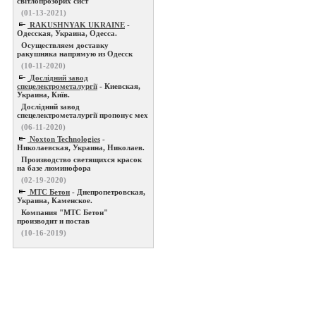
світлопрозорих сист
(01-13-2021)
RAKUSHNYAK UKRAINE
-
Одесская, Украина, Одесса.
Осуществляем доставку
ракушняка напрямую из Одесск
(10-11-2020)
Дослідний завод
спецелектрометалургії
- Киевская,
Украина, Київ.
Дослідний завод
спецелектрометалургії пропонує мех
(06-11-2020)
Noxton Technologies
-
Николаевская, Украина, Николаев.
Производство светящихся красок
на базе люминофора
(02-19-2020)
МТС Бетон
- Днепропетровская,
Украина, Каменское.
Компания "МТС Бетон"
производит и постав
(10-16-2019)