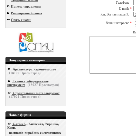
Телефон:
Панель управления
E-mail:
*
Расширенный поиск
Как Вы нас нашли?:
Связь с нами
Ваши интересы:
*
В
Популярные категории
Архитектура, строительство
(
18109
Просмотров)
Техника, оборудование,
инструмент
(
18027
Просмотров)
Строительный металлопрокат
(
17021
Просмотров)
Новые фирмы
GarnikA
- Киевская, Украина,
Киев.
компанія-виробник ексклюзивних