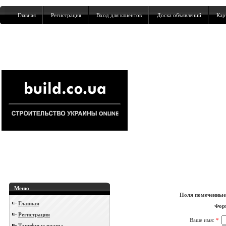
Главная
Регистрация
Вход для клиентов
Доска объявлений
Кар
Меню
Поля помеченны
Главная
Форм
Регистрация
Ваше имя:
*
Тарифные планы