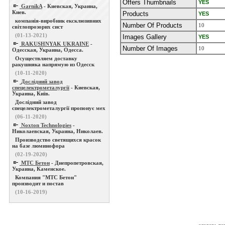
Offers Thumbnails
YES
GarnikA
- Киевская, Украина,
Киев.
Products
YES
компанія-виробник ексклюзивних
Number Of Products
10
світлопрозорих сист
(01-13-2021)
Images Gallery
YES
RAKUSHNYAK UKRAINE
-
Number Of Images
10
Одесская, Украина, Одесса.
Осуществляем доставку
ракушняка напрямую из Одесск
(10-11-2020)
Дослідний завод
спецелектрометалургії
- Киевская,
Украина, Київ.
Дослідний завод
спецелектрометалургії пропонує мех
(06-11-2020)
Noxton Technologies
-
Николаевская, Украина, Николаев.
Производство светящихся красок
на базе люминофора
(02-19-2020)
МТС Бетон
- Днепропетровская,
Украина, Каменское.
Компания "МТС Бетон"
производит и постав
(10-16-2019)