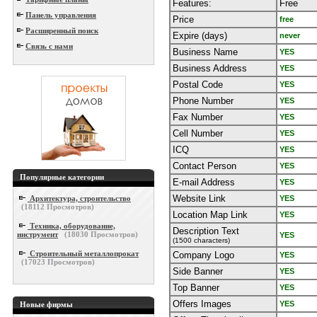
Features:
Free
Панель управления
Price
free
Расширенный поиск
Expire (days)
never
Связь с нами
Business Name
YES
Business Address
YES
Postal Code
YES
Phone Number
YES
Fax Number
YES
Cell Number
YES
ICQ
YES
Contact Person
YES
Популярные категории
E-mail Address
YES
Website Link
Архитектура, строительство
YES
(
18112
Просмотров)
Location Map Link
YES
Техника, оборудование,
Description Text
инструмент
(
18030
Просмотров)
YES
(1500 characters)
Строительный металлопрокат
Company Logo
YES
(
17023
Просмотров)
Side Banner
YES
Top Banner
YES
Offers Images
YES
Новые фирмы