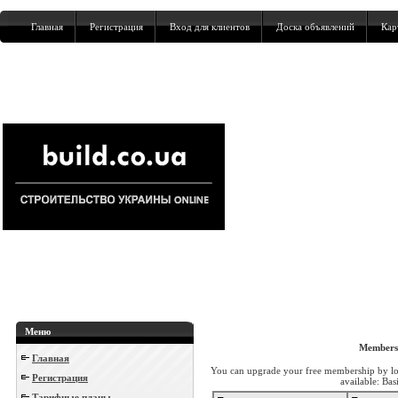
Главная
Регистрация
Вход для клиентов
Доска объявлений
Кар
Меню
Members
Главная
You can upgrade your free membership by lo
Регистрация
available: Ba
Тарифные планы