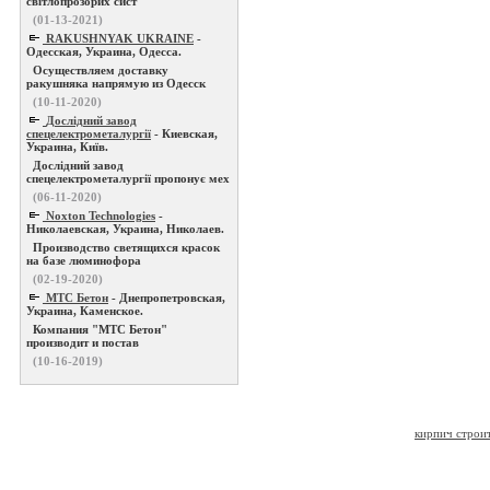
світлопрозорих сист
(01-13-2021)
RAKUSHNYAK UKRAINE
-
Одесская, Украина, Одесса.
Осуществляем доставку
ракушняка напрямую из Одесск
(10-11-2020)
Дослідний завод
спецелектрометалургії
- Киевская,
Украина, Київ.
Дослідний завод
спецелектрометалургії пропонує мех
(06-11-2020)
Noxton Technologies
-
Николаевская, Украина, Николаев.
Производство светящихся красок
на базе люминофора
(02-19-2020)
МТС Бетон
- Днепропетровская,
Украина, Каменское.
Компания "МТС Бетон"
производит и постав
(10-16-2019)
кирпич строи