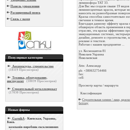
люминофора ТАТ 33.
Для Вас мы создали свыше 19 видов
Панель управления
люминесцентных красок, которые м
Расширенный поиск
наносить на разнообразные поверхн
Краска способна самостоятельно из
Связь с нами
свечение в темное время.
Благодаря данному эффекту краска 
обширную область применения в п
отраслях, эта краска эффективно пр
эвакуационных системах, экстерьер
дизайне, ремонте и строительстве,
рекламе и текстиле.
Работая с нашим предприятие ...
ул. Космонавтов 81
Николаев
Украина
Популярные категории
Николаевская
Attn: Александр
Архитектура, строительство
(
18119
Просмотров)
ph:
+380632754466
fax:
cell:
Техника, оборудование,
инструмент
(
18039
Просмотров)
Просмотр карты / маршрута
Строительный металлопрокат
(
17030
Просмотров)
Классификация
Строительная химия / лаки, краски
бетону
Новые фирмы
GarnikA
- Киевская, Украина,
Киев.
компанія-виробник ексклюзивних