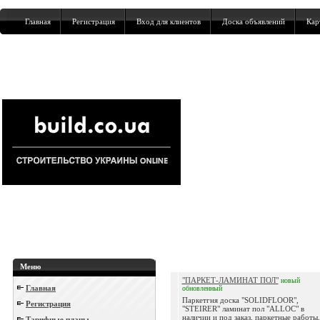
Главная
Регистрация
Вход для клиентов
Доска объявлений
Кар
Меню
"ПАРКЕТ-ЛАМИНАТ ПОЛ"
новый
Главная
обновленный
Паркетгня доска "SOLIDFLOOR",
Регистрация
"STEIRER" ламинат пол "ALLOC" в
наличии и под заказ, паркетные работы,
Тарифные планы