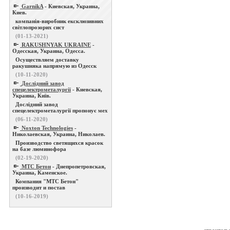
GarnikA
- Киевская, Украина,
Киев.
компанія-виробник ексклюзивних
світлопрозорих сист
(01-13-2021)
RAKUSHNYAK UKRAINE
-
Одесская, Украина, Одесса.
Осуществляем доставку
ракушняка напрямую из Одесск
(10-11-2020)
Дослідний завод
спецелектрометалургії
- Киевская,
Украина, Київ.
Дослідний завод
спецелектрометалургії пропонує мех
(06-11-2020)
Noxton Technologies
-
Николаевская, Украина, Николаев.
Производство светящихся красок
на базе люминофора
(02-19-2020)
МТС Бетон
- Днепропетровская,
Украина, Каменское.
Компания "МТС Бетон"
производит и постав
(10-16-2019)