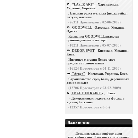
"LASER ART"
- Харьковская,
Украина, Харьков.
Лазерная резка металла (нержавейка,
латунь, алюмин
(
26311
Просмотров с 02-06-2009)
GOODWILL
- Одесская, Украина,
Одесса.
Компания GOODWILL является
производителем и импорт
(
18211
Просмотров с 05-07-2008)
DEKOR-SVET
- Киевская, Украина,
Киев.
Интернет-магазин Декор-свет
предлагает своим клиен
(
16124
Просмотров с 04-11-2008)
"Агрус"
- Киевская, Украина, Киев.
Строительство саун, бань, деревянных
домов из клее
(
12706
Просмотров с 03-02-2009)
IMAGE UKRAINE
- , , Киев.
- Декоративная подсветка фасадов
зданий, бассейно
(
12357
Просмотров с 0-0-)
Далее по теме
Дополнительная информация
классификатор объектов капитального