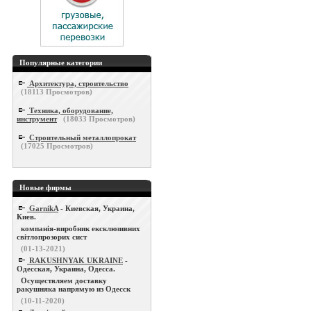
Популярные категории
Архитектура, строительство
(
18113
Просмотров)
Техника, оборудование,
инструмент
(
18033
Просмотров)
Строительный металлопрокат
(
17025
Просмотров)
Новые фирмы
GarnikA
- Киевская, Украина,
Киев.
компанія-виробник ексклюзивних
світлопрозорих сист
(01-13-2021)
RAKUSHNYAK UKRAINE
-
Одесская, Украина, Одесса.
Осуществляем доставку
ракушняка напрямую из Одесск
(10-11-2020)