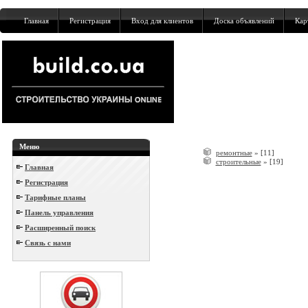
Главная
Регистрация
Вход для клиентов
Доска объявлений
Кар
Меню
ремонтные
»
[11]
строительные
»
[19]
Главная
Регистрация
Тарифные планы
Панель управления
Расширенный поиск
Связь с нами