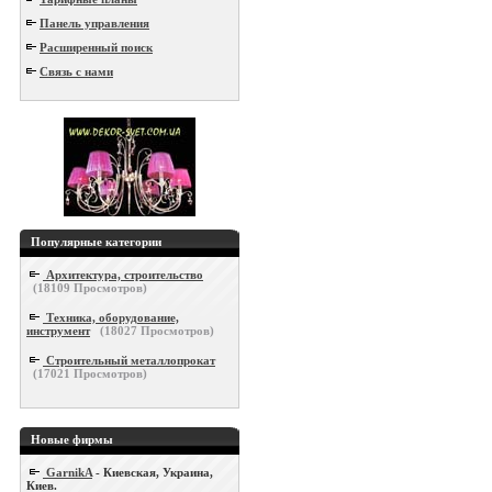
Панель управления
Расширенный поиск
Связь с нами
Популярные категории
Архитектура, строительство
(
18109
Просмотров)
Техника, оборудование,
инструмент
(
18027
Просмотров)
Строительный металлопрокат
(
17021
Просмотров)
Новые фирмы
GarnikA
- Киевская, Украина,
Киев.