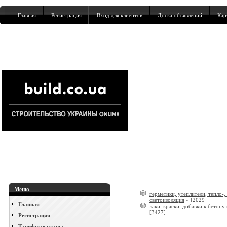
Главная
Регистрация
Вход для клиентов
Доска объявлений
Кар
Меню
герметики, утеплители, тепло-, 
светоизоляция
»
[2029]
Главная
лаки, краски, добавки к бетону
[3427]
Регистрация
Тарифные планы