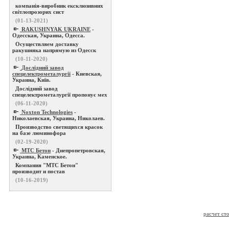
компанія-виробник ексклюзивних
світлопрозорих сист
(01-13-2021)
RAKUSHNYAK UKRAINE
-
Одесская, Украина, Одесса.
Осуществляем доставку
ракушняка напрямую из Одесск
(10-11-2020)
Дослідний завод
спецелектрометалургії
- Киевская,
Украина, Київ.
Дослідний завод
спецелектрометалургії пропонує мех
(06-11-2020)
Noxton Technologies
-
Николаевская, Украина, Николаев.
Производство светящихся красок
на базе люминофора
(02-19-2020)
МТС Бетон
- Днепропетровская,
Украина, Каменское.
Компания "МТС Бетон"
производит и постав
(10-16-2019)
расчет ст