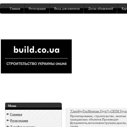
Главная
Регистрация
Вход для клиентов
Доска объявлений
Кар
Меню
"СпецБудТехМонтаж Груп"(«СБТМ Груп
Главная
Проектирование, строительство, монта
гражданских объектов.Производит
Регистрация
фундаменты,металлоконструкции,краски,
соглас...
Тарифные планы