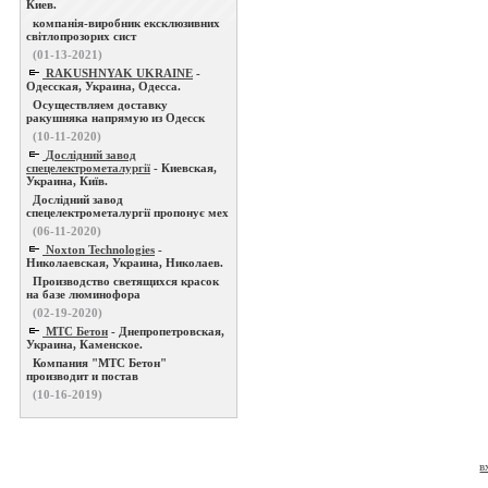
Киев.
компанія-виробник ексклюзивних
світлопрозорих сист
(01-13-2021)
RAKUSHNYAK UKRAINE
-
Одесская, Украина, Одесса.
Осуществляем доставку
ракушняка напрямую из Одесск
(10-11-2020)
Дослідний завод
спецелектрометалургії
- Киевская,
Украина, Київ.
Дослідний завод
спецелектрометалургії пропонує мех
(06-11-2020)
Noxton Technologies
-
Николаевская, Украина, Николаев.
Производство светящихся красок
на базе люминофора
(02-19-2020)
МТС Бетон
- Днепропетровская,
Украина, Каменское.
Компания "МТС Бетон"
производит и постав
(10-16-2019)
в