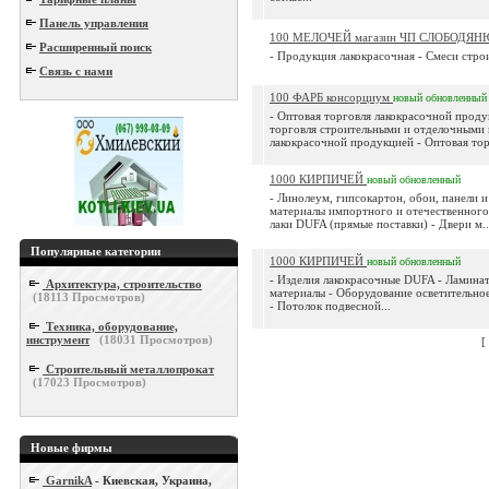
Панель управления
100 МЕЛОЧЕЙ магазин ЧП СЛОБОДЯ
Расширенный поиск
- Продукция лакокрасочная - Смеси строи
Связь с нами
100 ФАРБ консорциум
новый
обновленный
- Оптовая торговля лакокрасочной проду
торговля строительными и отделочными 
лакокрасочной продукцией - Оптовая тор
1000 КИРПИЧЕЙ
новый
обновленный
- Линолеум, гипсокартон, обои, панели 
материалы импортного и отечественного 
лаки DUFA (прямые поставки) - Двери м..
Популярные категории
1000 КИРПИЧЕЙ
новый
обновленный
- Изделия лакокрасочные DUFA - Ламина
Архитектура, строительство
материалы - Оборудование осветительно
(
18113
Просмотров)
- Потолок подвесной...
Техника, оборудование,
инструмент
(
18031
Просмотров)
[
Строительный металлопрокат
(
17023
Просмотров)
Новые фирмы
GarnikA
- Киевская, Украина,