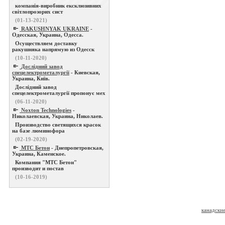
компанія-виробник ексклюзивних
світлопрозорих сист
(01-13-2021)
RAKUSHNYAK UKRAINE
-
Одесская, Украина, Одесса.
Осуществляем доставку
ракушняка напрямую из Одесск
(10-11-2020)
Дослідний завод
спецелектрометалургії
- Киевская,
Украина, Київ.
Дослідний завод
спецелектрометалургії пропонує мех
(06-11-2020)
Noxton Technologies
-
Николаевская, Украина, Николаев.
Производство светящихся красок
на базе люминофора
(02-19-2020)
МТС Бетон
- Днепропетровская,
Украина, Каменское.
Компания "МТС Бетон"
производит и постав
(10-16-2019)
канадски