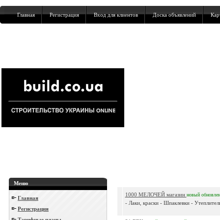
Главная
Регистрация
Вход для клиентов
Доска объявлений
Кар
Меню
1000 МЕЛОЧЕЙ магазин
новый
обновле
Главная
- Лаки, краски - Шпаклевки - Утеплитель
Регистрация
Тарифные планы