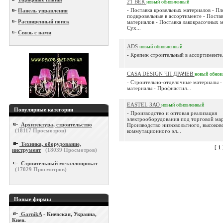
21 ВЕК
новый
обновленный
- Поставка кровельных материалов - Пл
Панель управления
подкровельные в ассортименте - Поста
Расширенный поиск
материалов - Поставка лакокрасочных м
Сух...
Связь с нами
ADS
новый
обновленный
- Крепеж строительный в ассортименте.
CASA DESIGN ЧП ДРАЧЕВ
новый
обнов
- Строительно-отделочные материалы -
материалы - Профнастил...
EASTEL ЗАО
новый
обновленный
Популярные категории
- Производство и оптовая реализация
электрооборудования под торговой ма
Архитектура, строительство
Производство низковольтного, высоков
(
18117
Просмотров)
коммутационного эл...
Техника, оборудование,
[
1
инструмент
(
18039
Просмотров)
Строительный металлопрокат
(
17029
Просмотров)
Новые фирмы
GarnikA
- Киевская, Украина,
Киев.