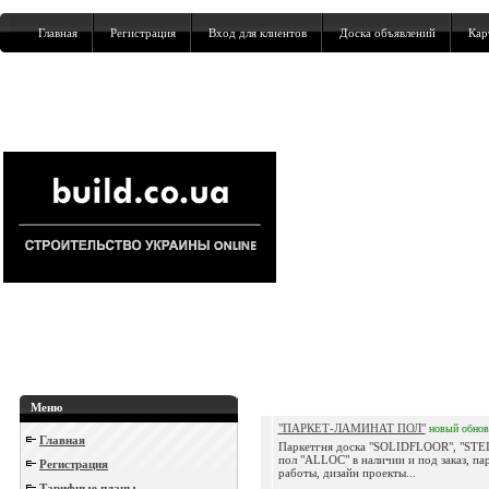
Главная
Регистрация
Вход для клиентов
Доска объявлений
Кар
Меню
"ПАРКЕТ-ЛАМИНАТ ПОЛ"
новый
обнов
Главная
Паркетгня доска "SOLIDFLOOR", "STE
пол "ALLOC" в наличии и под заказ, па
Регистрация
работы, дизайн проекты...
Тарифные планы