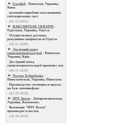
GarnikA
- Киевская, Украина,
Киев.
компанія-виробник ексклюзивних
світлопрозорих сист
(01-13-2021)
RAKUSHNYAK UKRAINE
-
Одесская, Украина, Одесса.
Осуществляем доставку
ракушняка напрямую из Одесск
(10-11-2020)
Дослідний завод
спецелектрометалургії
- Киевская,
Украина, Київ.
Дослідний завод
спецелектрометалургії пропонує мех
(06-11-2020)
Noxton Technologies
-
Николаевская, Украина, Николаев.
Производство светящихся красок
на базе люминофора
(02-19-2020)
МТС Бетон
- Днепропетровская,
Украина, Каменское.
Компания "МТС Бетон"
производит и постав
(10-16-2019)