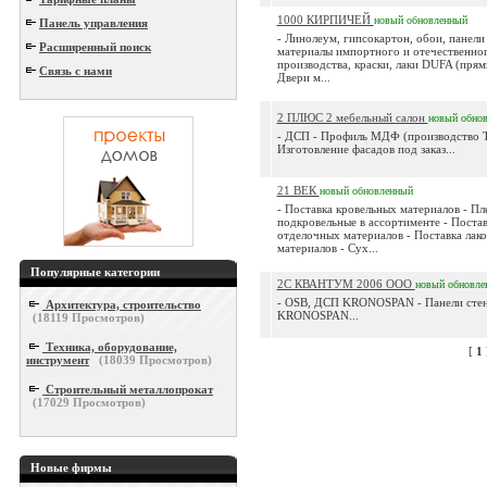
1000 КИРПИЧЕЙ
новый
обновленный
Панель управления
- Линолеум, гипсокартон, обои, панели
Расширенный поиск
материалы импортного и отечественно
производства, краски, лаки DUFA (прям
Связь с нами
Двери м...
2 ПЛЮС 2 мебельный салон
новый
обно
- ДСП - Профиль МДФ (производство Т
Изготовление фасадов под заказ...
21 ВЕК
новый
обновленный
- Поставка кровельных материалов - Пл
подкровельные в ассортименте - Поста
отделочных материалов - Поставка лак
материалов - Сух...
Популярные категории
2С КВАНТУМ 2006 ООО
новый
обновле
- OSB, ДСП KRONOSPAN - Панели стен
Архитектура, строительство
KRONOSPAN...
(
18119
Просмотров)
Техника, оборудование,
[
1
инструмент
(
18039
Просмотров)
Строительный металлопрокат
(
17029
Просмотров)
Новые фирмы