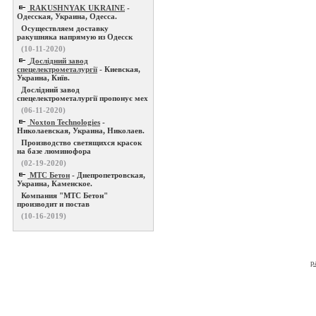
RAKUSHNYAK UKRAINE
-
Одесская, Украина, Одесса.
Осуществляем доставку
ракушняка напрямую из Одесск
(10-11-2020)
Дослідний завод
спецелектрометалургії
- Киевская,
Украина, Київ.
Дослідний завод
спецелектрометалургії пропонує мех
(06-11-2020)
Noxton Technologies
-
Николаевская, Украина, Николаев.
Производство светящихся красок
на базе люминофора
(02-19-2020)
МТС Бетон
- Днепропетровская,
Украина, Каменское.
Компания "МТС Бетон"
производит и постав
(10-16-2019)
р