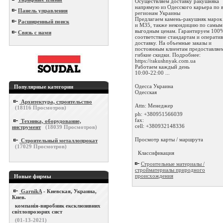
Осуществляем доставку ракушняка
напрямую из Одесского карьера по 
Панель управления
регионам Украины
Предлагаем камень-ракушняк маро
Расширенный поиск
и М35, также некондицию по самым
выгодным ценам. Гарантируем 100
Связь с нами
соответствие стандартам и операти
доставку. На объемные заказы и
постоянным клиентам предоставляе
гибкие скидки. Подробнее:
https://rakushnyak.com.ua
Работаем каждый день
10:00-22:00 ...
Одесса
Украина
Популярные категории
Одесская
Архитектура, строительство
Attn: Менеджер
(
18116
Просмотров)
ph:
+380951566039
fax:
Техника, оборудование,
cell:
+380932148336
инструмент
(
18039
Просмотров)
Просмотр карты / маршрута
Строительный металлопрокат
(
17029
Просмотров)
Классификация
Строительные материалы /
стройматериалы природного
происхождения
Новые фирмы
GarnikA
- Киевская, Украина,
Киев.
компанія-виробник ексклюзивних
світлопрозорих сист
(01-13-2021)