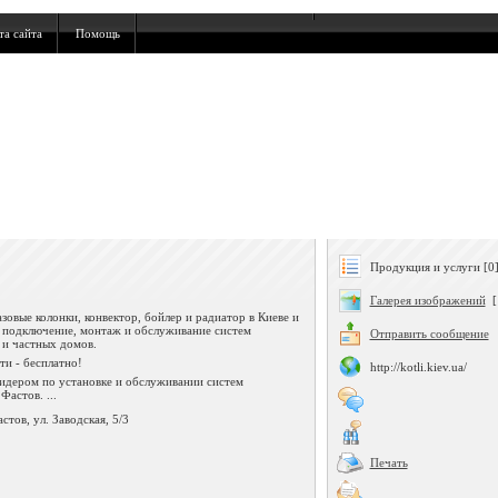
та сайта
Помощь
Продукция и услуги [0
Галерея изображений
[
зовые колонки, конвектор, бойлер и радиатор в Киеве и
 подключение, монтаж и обслуживание систем
Отправить сообщение
 и частных домов.
ти - бесплатно!
http://kotli.kiev.ua/
идером по установке и обслуживании систем
Фастов. ...
астов, ул. Заводская, 5/3
Печать