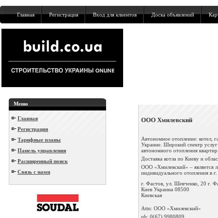
Главная
Регистрация
Вход для клиентов
Доска объявлений
Кар
Меню
Главная
ООО Хмилевский
Регистрация
Автономное отопление: котел, га
Тарифные планы
Украине. Широкий спектр услуг
автономного отопления квартир
Панель управления
Доставка котла по Киеву и облас
Расширенный поиск
ООО «Хмилевский» – является л
Связь с нами
индивидуального отопления в г. 
г. Фастов, ул. Шевченко, 20 г. Ф
Киев
Украина
08500
Киевская
Attn: ООО «Хмилевский»
ph:
0(67) 9980809