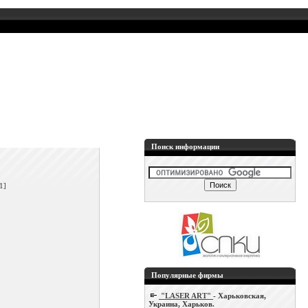
Поиск информации
]
1]
Популярные фирмы
"LASER ART"
- Харьковская,
Украина, Харьков.