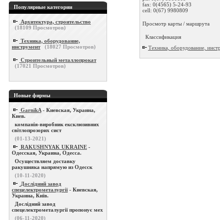
fax:
0(4565) 5-24-93
Популярные категории
cell:
0(67) 9980809
Архитектура, строительство
Просмотр карты / маршрута
(
18109
Просмотров)
Классификация
Техника, оборудование,
инструмент
(
18027
Просмотров)
Техника, оборудование, инст
Строительный металлопрокат
(
17021
Просмотров)
Новые фирмы
GarnikA
- Киевская, Украина,
Киев.
компанія-виробник ексклюзивних
світлопрозорих сист
(01-13-2021)
RAKUSHNYAK UKRAINE
-
Одесская, Украина, Одесса.
Осуществляем доставку
ракушняка напрямую из Одесск
(10-11-2020)
Дослідний завод
спецелектрометалургії
- Киевская,
Украина, Київ.
Дослідний завод
спецелектрометалургії пропонує мех
(06-11-2020)