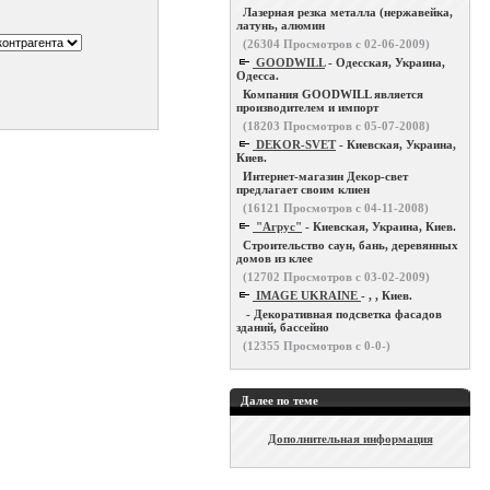
Лазерная резка металла (нержавейка,
латунь, алюмин
(
26304
Просмотров с 02-06-2009)
GOODWILL
- Одесская, Украина,
Одесса.
Компания GOODWILL является
производителем и импорт
(
18203
Просмотров с 05-07-2008)
DEKOR-SVET
- Киевская, Украина,
Киев.
Интернет-магазин Декор-свет
предлагает своим клиен
(
16121
Просмотров с 04-11-2008)
"Агрус"
- Киевская, Украина, Киев.
Строительство саун, бань, деревянных
домов из клее
(
12702
Просмотров с 03-02-2009)
IMAGE UKRAINE
- , , Киев.
- Декоративная подсветка фасадов
зданий, бассейно
(
12355
Просмотров с 0-0-)
Далее по теме
Дополнительная информация