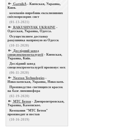
GarnikA
- Киевская, Украина,
Киев.
компанія-виробник ексклюзивних
світлопрозорих сист
(01-13-2021)
RAKUSHNYAK UKRAINE
-
Одесская, Украина, Одесса.
Осуществляем доставку
ракушняка напрямую из Одесск
(10-11-2020)
Дослідний завод
спецелектрометалургії
- Киевская,
Украина, Київ.
Дослідний завод
спецелектрометалургії пропонує мех
(06-11-2020)
Noxton Technologies
-
Николаевская, Украина, Николаев.
Производство светящихся красок
на базе люминофора
(02-19-2020)
МТС Бетон
- Днепропетровская,
Украина, Каменское.
Компания "МТС Бетон"
производит и постав
(10-16-2019)