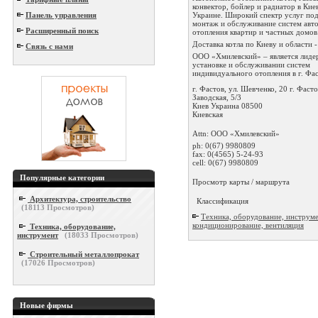
конвектор, бойлер и радиатор в Кие
Украине. Широкий спектр услуг по
Панель управления
монтаж и обслуживание систем авт
Расширенный поиск
отопления квартир и частных домов
Доставка котла по Киеву и области -
Связь с нами
ООО «Хмилевский» – является лиде
установке и обслуживании систем
индивидуального отопления в г. Фаст
г. Фастов, ул. Шевченко, 20 г. Фасто
Заводская, 5/3
Киев
Украина
08500
Киевская
Attn: ООО «Хмилевский»
ph:
0(67) 9980809
fax:
0(4565) 5-24-93
cell:
0(67) 9980809
Популярные категории
Просмотр карты / маршрута
Архитектура, строительство
Классификация
(
18113
Просмотров)
Техника, оборудование, инструме
кондиционирование, вентиляция
Техника, оборудование,
инструмент
(
18033
Просмотров)
Строительный металлопрокат
(
17026
Просмотров)
Новые фирмы