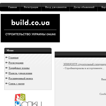
Главная
Регистрация
Вход для клиентов
Доска объявлений
Кар
Меню
Главная
Регистрация
ЭПИЦЕНТР строительный гипермар
Тарифные планы
- Стройматериалы в ассортименте...
Панель управления
Расширенный поиск
Ваш
Связь с нами
Сооб