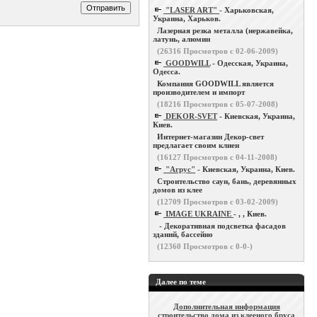
"LASER ART"
- Харьковская,
Украина, Харьков.
Лазерная резка металла (нержавейка,
латунь, алюмин
(
26316
Просмотров с 02-06-2009)
GOODWILL
- Одесская, Украина,
Одесса.
Компания GOODWILL является
производителем и импорт
(
18216
Просмотров с 05-07-2008)
DEKOR-SVET
- Киевская, Украина,
Киев.
Интернет-магазин Декор-свет
предлагает своим клиен
(
16127
Просмотров с 04-11-2008)
"Агрус"
- Киевская, Украина, Киев.
Строительство саун, бань, деревянных
домов из клее
(
12709
Просмотров с 03-02-2009)
IMAGE UKRAINE
- , , Киев.
- Декоративная подсветка фасадов
зданий, бассейно
(
12360
Просмотров с 0-0-)
Далее по теме
Дополнительная информация
строительство дома из клееного бруса