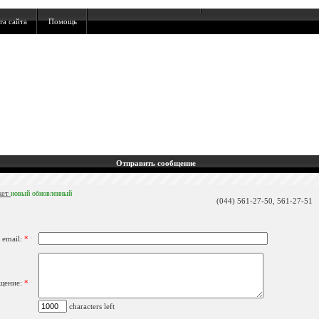
та сайта
Помощь
Отправить сообщение
кет
новый
обновленный
(044) 561-27-50, 561-27-51
 email:
*
щение:
*
characters left