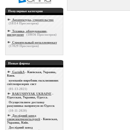
Популярные категории
Архитектура, строительство
(
18114
Просмотров)
Техника, оборудование,
инструмент
(
18036
Просмотров)
Строительный металлопрокат
(
17029
Просмотров)
Новые фирмы
GarnikA
- Киевская, Украина,
Киев.
компанія-виробник ексклюзивних
світлопрозорих сист
(01-13-2021)
RAKUSHNYAK UKRAINE
-
Одесская, Украина, Одесса.
Осуществляем доставку
ракушняка напрямую из Одесск
(10-11-2020)
Дослідний завод
спецелектрометалургії
- Киевская,
Украина, Київ.
Дослідний завод