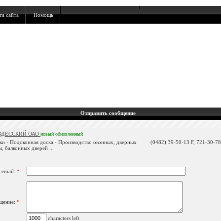
та сайта
Помощь
Отправить сообщение
ОДЕССКИЙ ОАО
новый
обновленный
ики - Подоконная доска - Производство оконных, дверных
(0482) 39-50-13 F, 721-30-78
, балконных дверей ...
 email:
*
щение:
*
characters left