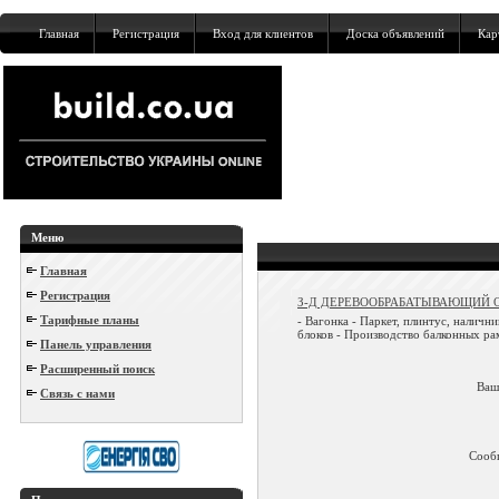
Главная
Регистрация
Вход для клиентов
Доска объявлений
Кар
Меню
Главная
Регистрация
З-Д ДЕРЕВООБРАБАТЫВАЮЩИЙ 
Тарифные планы
- Вагонка - Паркет, плинтус, наличн
блоков - Производство балконных рам
Панель управления
Расширенный поиск
Ваш
Связь с нами
Сооб