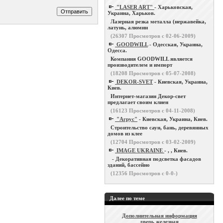
"LASER ART"
- Харьковская,
Украина, Харьков.
Лазерная резка металла (нержавейка,
латунь, алюмин
(
26307
Просмотров с 02-06-2009)
GOODWILL
- Одесская, Украина,
Одесса.
Компания GOODWILL является
производителем и импорт
(
18208
Просмотров с 05-07-2008)
DEKOR-SVET
- Киевская, Украина,
Киев.
Интернет-магазин Декор-свет
предлагает своим клиен
(
16123
Просмотров с 04-11-2008)
"Агрус"
- Киевская, Украина, Киев.
Строительство саун, бань, деревянных
домов из клее
(
12704
Просмотров с 03-02-2009)
IMAGE UKRAINE
- , , Киев.
- Декоративная подсветка фасадов
зданий, бассейно
(
12356
Просмотров с 0-0-)
Далее по теме
Дополнительная информация
дверь железная