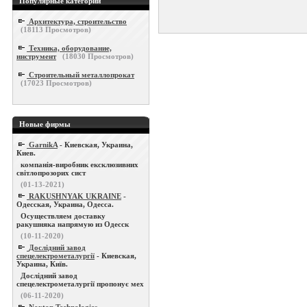
Популярные категории
Архитектура, строительство
(
18113
Просмотров)
Техника, оборудование,
инструмент
(
18030
Просмотров)
Строительный металлопрокат
(
17023
Просмотров)
Новые фирмы
GarnikA
- Киевская, Украина,
Киев.
компанія-виробник ексклюзивних
світлопрозорих сист
(01-13-2021)
RAKUSHNYAK UKRAINE
-
Одесская, Украина, Одесса.
Осуществляем доставку
ракушняка напрямую из Одесск
(10-11-2020)
Дослідний завод
спецелектрометалургії
- Киевская,
Украина, Київ.
Дослідний завод
спецелектрометалургії пропонує мех
(06-11-2020)