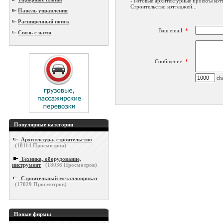
- Готовые архитектурные проекты кот
Строительство коттеджей...
Панель управления
Расширенный поиск
Ваш email:
*
Связь с нами
Сообщение:
*
cha
Популярные категории
Архитектура, строительство
(
18114
Просмотров)
Техника, оборудование,
инструмент
(
18036
Просмотров)
Строительный металлопрокат
(
17029
Просмотров)
Новые фирмы