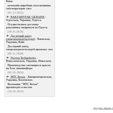
Киев.
компанія-виробник ексклюзивних
світлопрозорих сист
(01-13-2021)
RAKUSHNYAK UKRAINE
-
Одесская, Украина, Одесса.
Осуществляем доставку
ракушняка напрямую из Одесск
(10-11-2020)
Дослідний завод
спецелектрометалургії
- Киевская,
Украина, Київ.
Дослідний завод
спецелектрометалургії пропонує мех
(06-11-2020)
Noxton Technologies
-
Николаевская, Украина, Николаев.
Производство светящихся красок
на базе люминофора
(02-19-2020)
МТС Бетон
- Днепропетровская,
Украина, Каменское.
Компания "МТС Бетон"
производит и постав
(10-16-2019)
продаю линию п