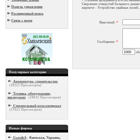
- Усиление фундамента в естественных
Сверление отверстий большого диамет
Панель управления
кирпиче - Устройство свайных полей..
Расширенный поиск
Связь с нами
Ваш email:
*
Сообщение:
*
cha
Популярные категории
Архитектура, строительство
(
18113
Просмотров)
Техника, оборудование,
инструмент
(
18033
Просмотров)
Строительный металлопрокат
(
17025
Просмотров)
Новые фирмы
GarnikA
- Киевская, Украина,