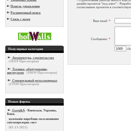
- Строительные работы любого класса 
дизайн-проектов "под ключ" - Разрабо
Панель управления
согласование проектов в соответству
Расширенный поиск
Связь с нами
Ваш email:
*
Сообщение:
*
cha
Популярные категории
Архитектура, строительство
(
18119
Просмотров)
Техника, оборудование,
инструмент
(
18039
Просмотров)
Строительный металлопрокат
(
17030
Просмотров)
Новые фирмы
GarnikA
- Киевская, Украина,
Киев.
компанія-виробник ексклюзивних
світлопрозорих сист
(01-13-2021)