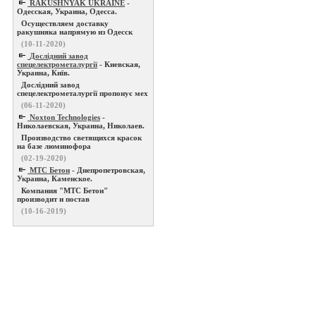
RAKUSHNYAK UKRAINE
-
Одесская, Украина, Одесса.
Осуществляем доставку
ракушняка напрямую из Одесск
(10-11-2020)
Дослідний завод
спецелектрометалургії
- Киевская,
Украина, Київ.
Дослідний завод
спецелектрометалургії пропонує мех
(06-11-2020)
Noxton Technologies
-
Николаевская, Украина, Николаев.
Производство светящихся красок
на базе люминофора
(02-19-2020)
МТС Бетон
- Днепропетровская,
Украина, Каменское.
Компания "МТС Бетон"
производит и постав
(10-16-2019)